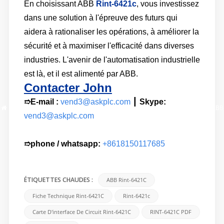
En choisissant ABB
Rint-6421c
, vous investissez
dans une solution à l'épreuve des futurs qui
aidera à rationaliser les opérations, à améliorer la
sécurité et à maximiser l'efficacité dans diverses
industries. L'avenir de l'automatisation industrielle
est là, et il est alimenté par ABB.
Contacter John
➱
E-mail :
vend3@askplc.com
┃
Skype:
Maison
/
Blog
/
Lifère le pouvoir de l'automatisation industrielle avec l'ABB
vend3@askplc.com
Rint-6421C
➱phone / whatsapp:
+8618150117685
ABB Rint-6421C
ÉTIQUETTES CHAUDES :
Fiche Technique Rint-6421C
Rint-6421c
Carte D'interface De Circuit Rint-6421C
RINT-6421C PDF