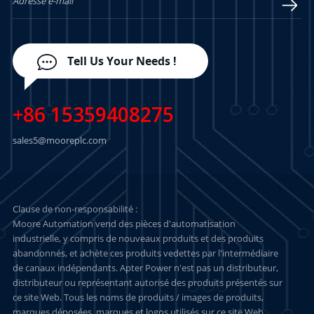
Tell Us Your Needs !
+86 15359408275
sales5@mooreplc.com
Clause de non-responsabilité :
Moore Automation vend des pièces d'automatisation
industrielle, y compris de nouveaux produits et des produits
abandonnés, et achète ces produits vedettes par l'intermédiaire
de canaux indépendants. Apter Power n'est pas un distributeur,
distributeur ou représentant autorisé des produits présentés sur
ce site Web. Tous les noms de produits / images de produits,
marques déposées, marques et logos utilisés sur ce site Web