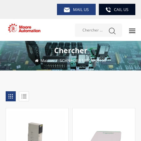
MAIL US
CAIL US
Chercher
Maison
/
SCHNEIDER 140CRP93100