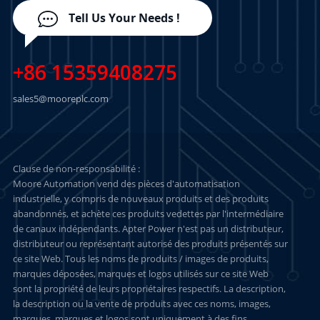
Tell Us Your Needs !
+86 15359408275
sales5@mooreplc.com
Clause de non-responsabilité :
Moore Automation vend des pièces d'automatisation
industrielle, y compris de nouveaux produits et des produits
abandonnés, et achète ces produits vedettes par l'intermédiaire
de canaux indépendants. Apter Power n'est pas un distributeur,
distributeur ou représentant autorisé des produits présentés sur
ce site Web. Tous les noms de produits / images de produits,
marques déposées, marques et logos utilisés sur ce site Web
sont la propriété de leurs propriétaires respectifs. La description,
la description ou la vente de produits avec ces noms, images,
marques, marques et logos sont uniquement à des fins