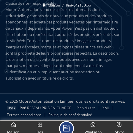
Clause de non-responsabilité :
Maison
/
Rint-6421c Abb
Moore Automation vend des pièces d'automatisation
industrielle, y compris de nouveaux produits et des produits
abandonnés, et achète ces produits vedettes par l'intermédiaire
de canaux indépendants. Apter Power n'est pas un distributeur,
distributeur ou représentant autorisé des produits présentés sur
ce site Web. Tous les noms de produits / images de produits,
marques déposées, marques et logos utilisés sur ce site Web
sont la propriété de leurs propriétaires respectifs. La description,
la description ou la vente de produits avec ces noms, images,
marques, marques et logos sont uniquement à des fins
d'identification et n'impliquent aucune association ou
autorisation avec un titulaire de droits.
© 2026 Moore Automatisation Limitée Tous les droits sont réservés.
IPv6 RÉSEAU PRIS EN CHARGE |
|
|
Plan du site
XML
|
Termes et conditions
Politique de confidentialité
Maison
Des
WhatsApp
Skype