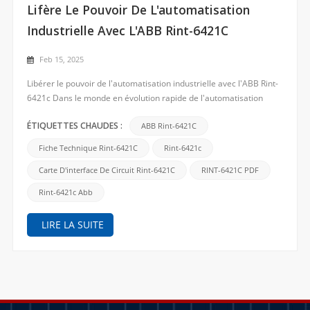
Chercher
Lifère Le Pouvoir De L'automatisation
Industrielle Avec L'ABB Rint-6421C
Feb 15, 2025
Libérer le pouvoir de l'automatisation industrielle avec l'ABB Rint-
6421c Dans le monde en évolution rapide de l'automatisation
industrielle, la nécessité de solutions de haute qualité, fiables et
efficaces est primordiale. ABB, un leader mondial des
ABB Rint-6421C
ÉTIQUETTES CHAUDES :
technologies d'automatisation, continue de fou...
Fiche Technique Rint-6421C
Rint-6421c
Carte D'interface De Circuit Rint-6421C
RINT-6421C PDF
Rint-6421c Abb
LIRE LA SUITE