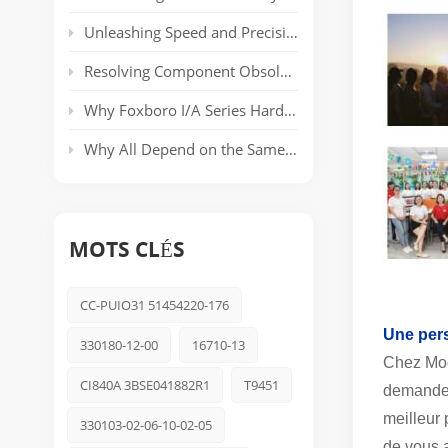
Unleashing Speed and Precision: The Power of ABB’s AC 800PEC Control System
Resolving Component Obsolescence in ICS Triplex Trusted® T8000 Series Safety Systems
Why Foxboro I/A Series Hardware Still Dominates Long-Life Process Plants
Why All Depend on the Same Safety Platform: Triconex
MOTS CLÉS
CC-PUIO31 51454220-176
Une per
330180-12-00
16710-13
Chez Moo
CI840A 3BSE041882R1
T9451
demandez
meilleur 
330103-02-06-10-02-05
de vous a