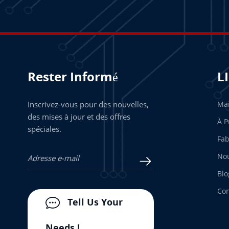
Rester Informé
L
Inscrivez-vous pour des nouvelles,
Ma
des mises à jour et des offres
À P
spéciales.
Fab
Nou
Blo
Con
Tell Us Your
Needs !