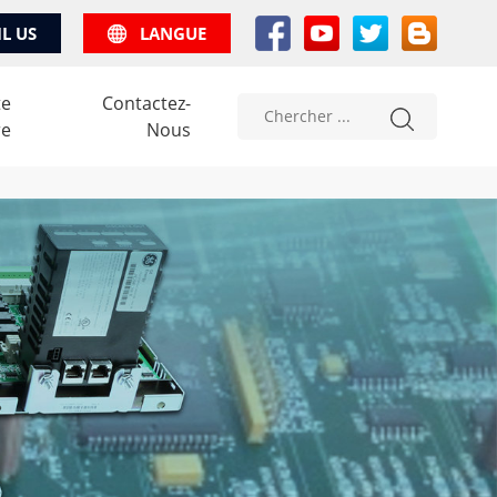
IL US
LANGUE
te
Contactez-
re
Nous