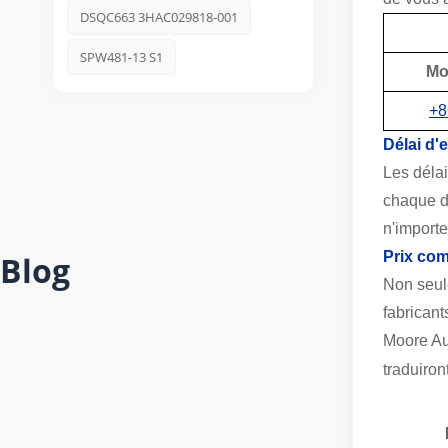
DSQC663 3HAC029818-001
SPW481-13 S1
Mo
+8
Délai d'
Les délai
chaque d
n'import
Prix com
Blog
Non seul
fabricant
Moore Au
traduiron