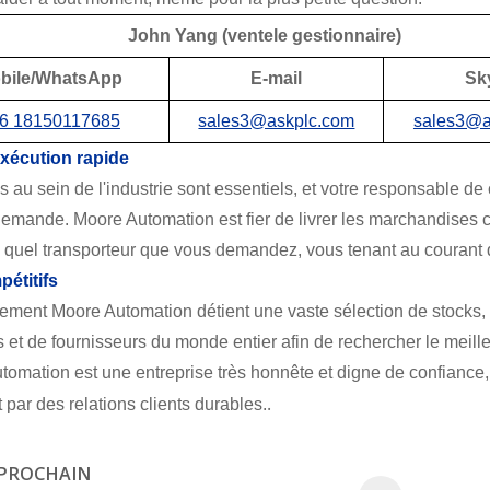
John Yang (vente
le gestionnaire)
bile/WhatsApp
E-mail
Sk
6 18150117685
sales3@askplc.com
sales3@a
exécution rapide
s au sein de l'industrie sont essentiels, et votre responsable d
emande. Moore Automation est fier de livrer les marchandises 
e quel transporteur que vous demandez, vous tenant au courant 
pétitifs
Maison
/
Blog
/
Quels services avons-nous?
ement Moore Automation détient une vaste sélection de stocks,
s et de fournisseurs du monde entier afin de rechercher le meil
tomation est une entreprise très honnête et digne de confiance
.
t par des relations clients durables.
PROCHAIN