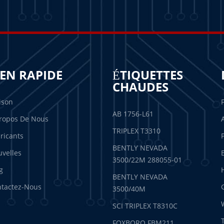
IEN RAPIDE
ÉTIQUETTES
CHAUDES
ison
AB 1756-L61
ropos De Nous
TRIPLEX T3310
ricants
BENTLY NEVADA
velles
3500/22M 288055-01
g
BENTLY NEVADA
tactez-Nous
3500/40M
SCI TRIPLEX T8310C
FOXBORO FBM211