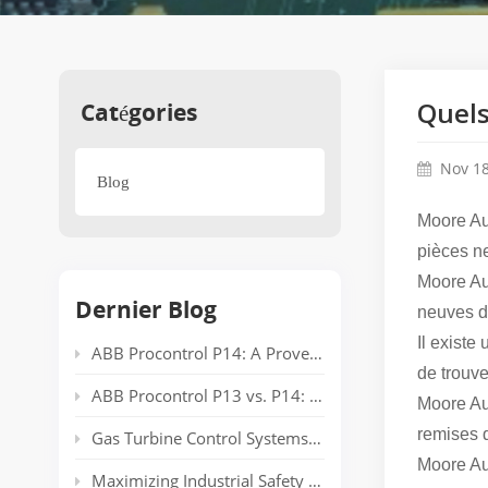
Catégories
Quels
Nov 18
Blog
Moore
Au
pièces n
Moore Aut
Dernier Blog
neuves d
Il existe
ABB Procontrol P14: A Proven Power Plant Automation System Supporting Reliable Generation for Decades
de trouve
ABB Procontrol P13 vs. P14: Technical Comparison and Spare Parts Guide
Moore Au
remises 
Gas Turbine Control Systems: Common Automation Platforms and Spare Parts Used in Power Generation
Moore Aut
Maximizing Industrial Safety and Connectivity with the HIMA HIMatrix Series