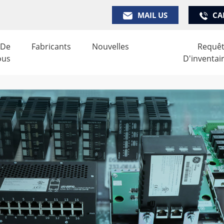
MAIL US
CA
 De
Fabricants
Nouvelles
Requê
ous
D'inventai