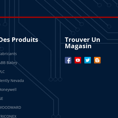
Des Produits
Trouver Un
Magasin
Fabricants
ABB Bailey
PLC
Bently Nevada
Honeywell
GE
WOODWARD
TRICONEX