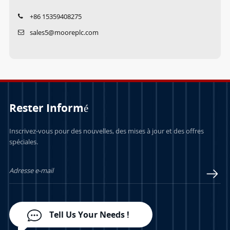
+86 15359408275
sales5@mooreplc.com
Rester Informé
Inscrivez-vous pour des nouvelles, des mises à jour et des offres
spéciales.
Tell Us Your Needs !