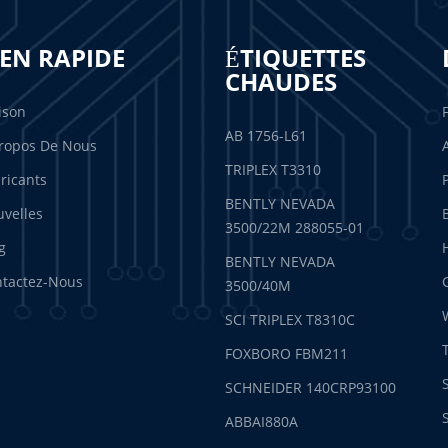
IEN RAPIDE
ÉTIQUETTES
CHAUDES
ison
AB 1756-L61
ropos De Nous
TRIPLEX T3310
ricants
BENTLY NEVADA
velles
3500/22M 288055-01
g
BENTLY NEVADA
tactez-Nous
3500/40M
SCI TRIPLEX T8310C
FOXBORO FBM211
SCHNEIDER 140CRP93100
ABBAI880A