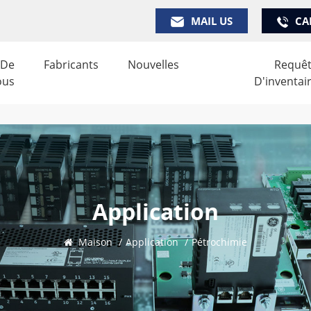
MAIL US
CA
 De
Fabricants
Nouvelles
Requê
ous
D'inventai
Application
Maison
/
Application
/
Pétrochimie