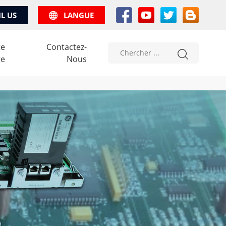
IL US
LANGUE
te
Contactez-
re
Nous