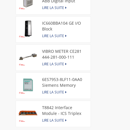
ABB Digital Input
Module
LIRE LA SUITE
IC660BBA104 GE I/O
Block
LIRE LA SUITE
VIBRO METER CE281
444-281-000-111
Piezoelectric Pressure
LIRE LA SUITE
Transducer
6ES7953-8LF11-0AA0
Siemens Memory
Card
LIRE LA SUITE
T8842 Interface
Module - ICS Triplex
LIRE LA SUITE