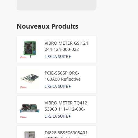
Nouveaux Produits
VIBRO METER GSI124
244-124-000-022
Piezoelectric Pressure
LIRE LA SUITE
Transducer
PCIE-5565PIORC-
100A00 Reflective
Memory PCI Express
LIRE LA SUITE
Node Card /GE
VIBRO METER TQ412
S3960 111-412-000-
013 Reverse Mount
LIRE LA SUITE
DI828 3BSE069054R1