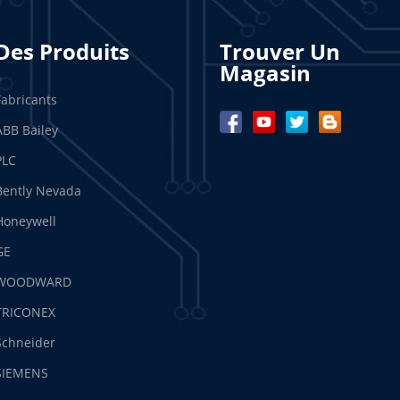
Des Produits
Trouver Un
Magasin
Fabricants
ABB Bailey
PLC
Bently Nevada
Honeywell
GE
WOODWARD
TRICONEX
Schneider
SIEMENS