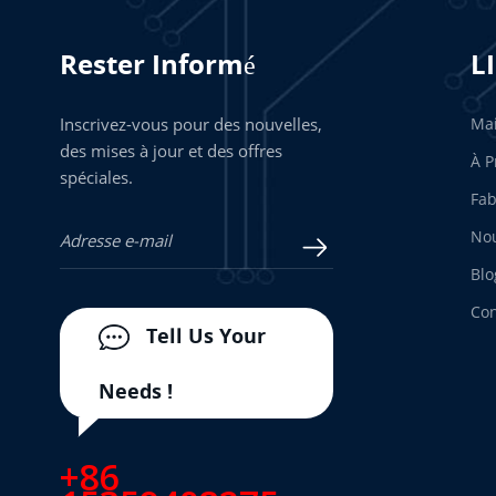
Rester Informé
L
Inscrivez-vous pour des nouvelles,
Ma
des mises à jour et des offres
À P
spéciales.
Fab
Nou
Blo
Con
Tell Us Your
Needs !
+86