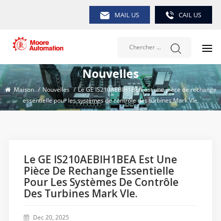
MAIL US
CAIL US
Nouvelles
Maison
/
Nouvelles
/
Le GE IS210AEBIH1BEA est une pièce de rechange
essentielle pour les systèmes de contrôle des turbines Mark VIe.
Le GE IS210AEBIH1BEA Est Une
Pièce De Rechange Essentielle
Pour Les Systèmes De Contrôle
Des Turbines Mark VIe.
Dec 20, 2025