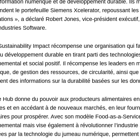
sformation numérique et de développement durable. Ils 
ndent le portefeuille Siemens Xcelerator, repoussant les 
tions », a déclaré Robert Jones, vice-président exécutif
Industries Software.
 Sustainability Impact récompense une organisation qui 
du développement durable en tirant parti des technologi
emental et social positif. Il récompense les leaders en m
que, de gestion des ressources, de circularité, ainsi q
ent des informations sur la durabilité basées sur les do
e Hub
donne du pouvoir aux producteurs alimentaires en
es et en accédant à de nouveaux marchés, en leur fournis
ires pour prospérer. Avec son modèle Food-as-a-Service,
emental mais vise également à révolutionner l’industrie 
ées par la technologie du jumeau numérique, permettent 