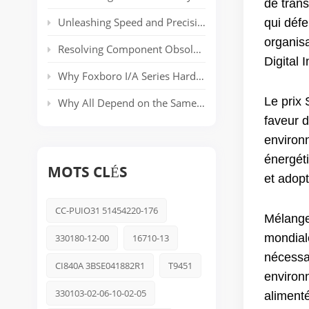
de tran
Unleashing Speed and Precision: The Power of ABB’s AC 800PEC Control System
qui défe
organisa
Resolving Component Obsolescence in ICS Triplex Trusted® T8000 Series Safety Systems
Digital 
Why Foxboro I/A Series Hardware Still Dominates Long-Life Process Plants
Le prix
Why All Depend on the Same Safety Platform: Triconex
faveur 
environn
énergéti
MOTS CLÉS
et adopt
CC-PUIO31 51454220-176
Mélang
mondial
330180-12-00
16710-13
nécessa
CI840A 3BSE041882R1
T9451
environn
330103-02-06-10-02-05
aliment