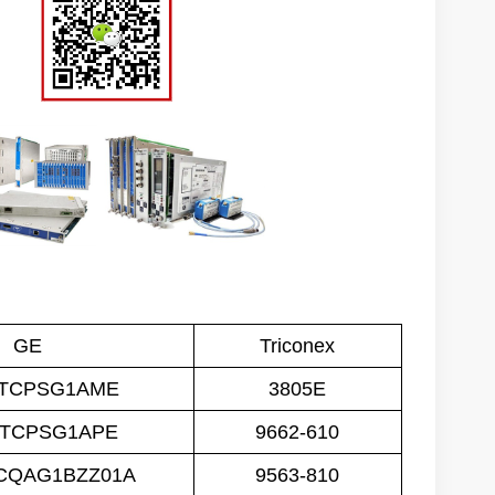
GE
Triconex
0TCPSG1AME
3805E
0TCPSG1APE
9662-610
CQAG1BZZ01A
9563-810