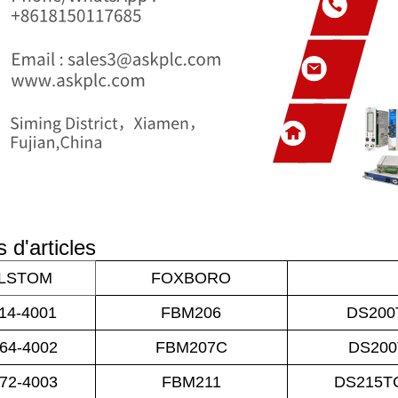
 d'articles
LSTOM
FOXBORO
14-4001
FBM206
DS20
64-4002
FBM207C
DS20
72-4003
FBM211
DS215T