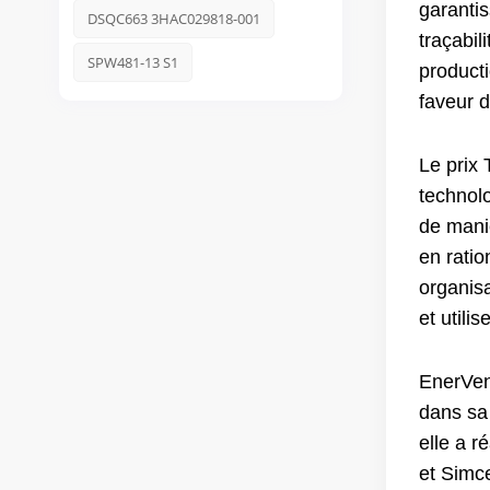
garantis
DSQC663 3HAC029818-001
traçabil
SPW481-13 S1
product
faveur d
Le prix
technol
de maniè
en ratio
organis
et utili
EnerVe
dans sa 
elle a r
et Simc