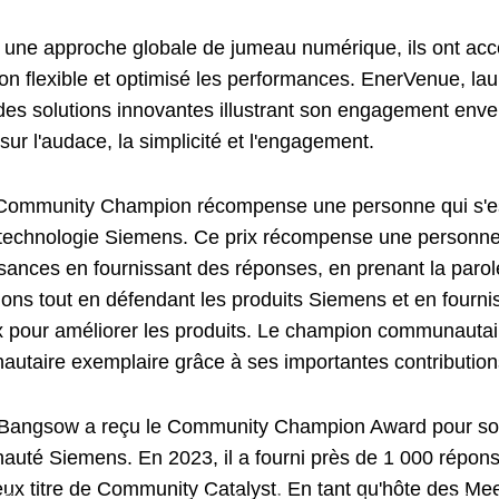
 une approche globale de jumeau numérique, ils ont accél
ion flexible et optimisé les performances. EnerVenue, la
des solutions innovantes illustrant son engagement env
 sur l'audace, la simplicité et l'engagement.
 Community Champion récompense une personne qui s'es
 technologie Siemens. Ce prix récompense une personne 
sances en fournissant des réponses, en prenant la parol
tions tout en défendant les produits Siemens et en fourn
x pour améliorer les produits. Le champion communautair
utaire exemplaire grâce à ses importantes contribution
 Bangsow a reçu le Community Champion Award pour so
uté Siemens. En 2023, il a fourni près de 1 000 réponses
eux titre de Community Catalyst. En tant qu'hôte des Meet
 Siemens récompensent les leaders et les innovateurs en matière