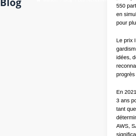
Blog
550 par
en simu
pour pl
Le prix 
gardism
idées, d
reconnai
progrès 
En 2021,
3 ans p
tant que
détermi
AWS, SAP
significa