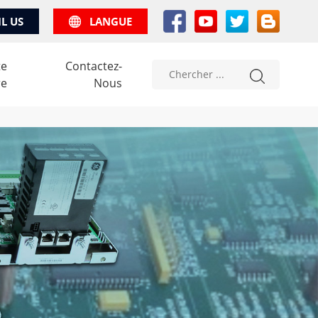
IL US
LANGUE
te
Contactez-
re
Nous