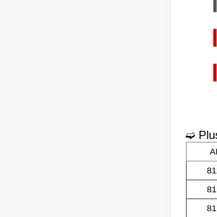
➫ Plus
A
81
81
81