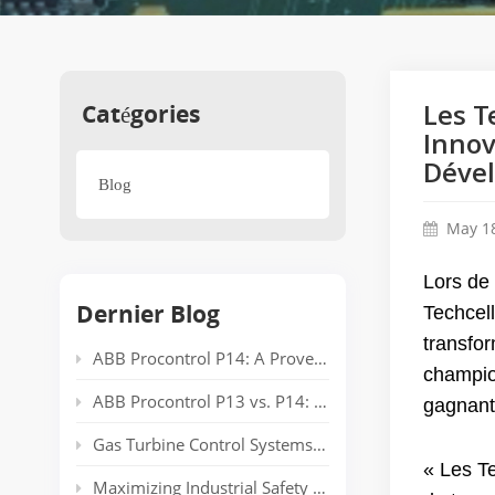
Catégories
Les T
Innov
Déve
Blog
May 18
Lors de
Dernier Blog
Techcel
transfor
ABB Procontrol P14: A Proven Power Plant Automation System Supporting Reliable Generation for Decades
champio
ABB Procontrol P13 vs. P14: Technical Comparison and Spare Parts Guide
gagnants
Gas Turbine Control Systems: Common Automation Platforms and Spare Parts Used in Power Generation
« Les T
Maximizing Industrial Safety and Connectivity with the HIMA HIMatrix Series