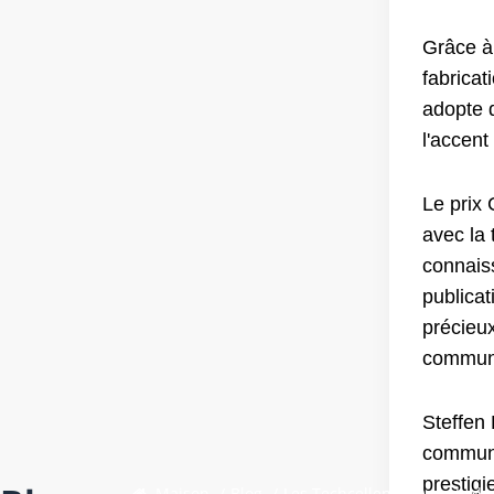
Grâce à
fabricat
adopte 
l'accent
Le prix
avec la
connais
publica
précieu
communa
Steffen
communa
prestigi
Maison
/
Blog
/
Les Techcellence Awards de