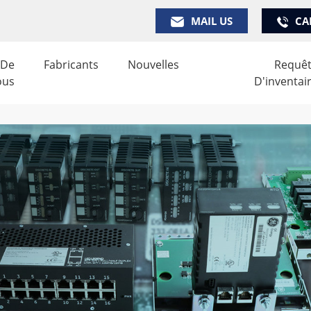
MAIL US
CA
 De
Fabricants
Nouvelles
Requê
ous
D'inventai