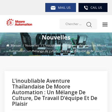
MAIL US
CAIL US
Nouvelles
Maison
/
Nouvelles
/
L'inoubliable aventure thaïlandaise de Moore
Automation : un mélange de culture, de travail d'équipe et de plaisir
L'inoubliable Aventure
Thaïlandaise De Moore
Automation : Un Mélange De
Culture, De Travail D'équipe Et De
Plaisir