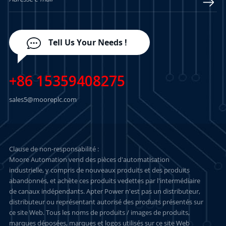
Tell Us Your Needs !
+86 15359408275
sales5@mooreplc.com
Clause de non-responsabilité :
Moore Automation vend des pièces d'automatisation
industrielle, y compris de nouveaux produits et des produits
abandonnés, et achète ces produits vedettes par l'intermédiaire
de canaux indépendants. Apter Power n'est pas un distributeur,
distributeur ou représentant autorisé des produits présentés sur
ce site Web. Tous les noms de produits / images de produits,
marques déposées, marques et logos utilisés sur ce site Web