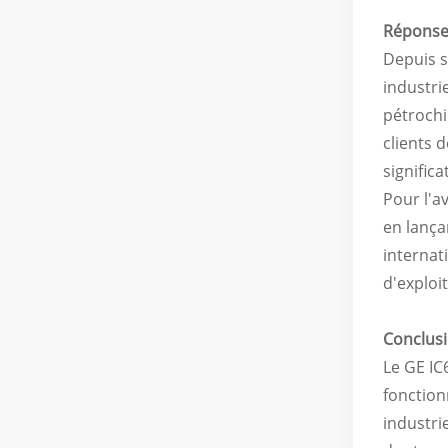
Réponse 
Depuis s
industri
pétrochi
clients 
signific
Pour l'a
en lança
internat
d'exploi
Conclus
Le
GE IC
fonction
industri