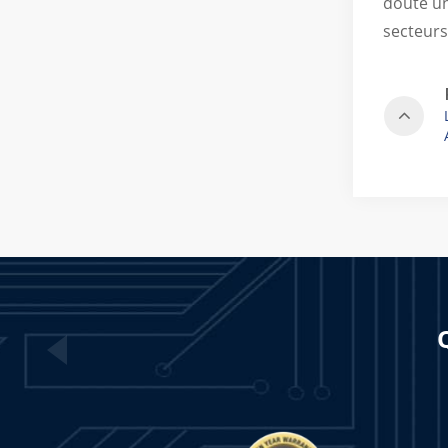
doute un
secteurs