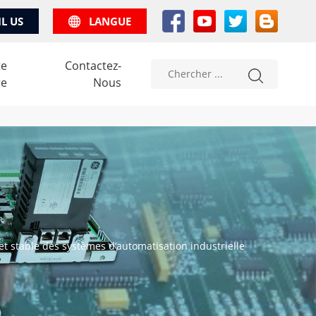
IL US
LANGUE
te
Contactez-
re
Nous
t stable des systèmes d’automatisation industrielle