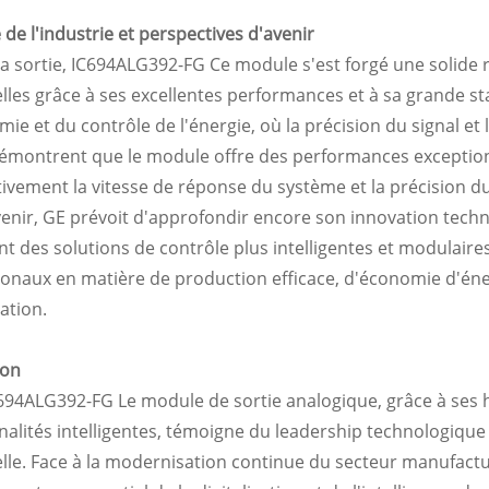
de l'industrie et perspectives d'avenir
a sortie,
IC694ALG392-FG
Ce module s'est forgé une solide 
elles grâce à ses excellentes performances et à sa grande stab
mie et du contrôle de l'énergie, où la précision du signal et l
démontrent que le module offre des performances exception
ativement la vitesse de réponse du système et la précision d
venir, GE prévoit d'approfondir encore son innovation tech
nt des solutions de contrôle plus intelligentes et modulaire
ionaux en matière de production efficace, d'économie d'éne
tation.
ion
694ALG392-FG
Le module de sortie analogique, grâce à ses h
nalités intelligentes, témoigne du leadership technologiqu
elle. Face à la modernisation continue du secteur manufac