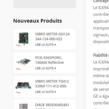
Concepti
Le
IC69
contrôle
Nouveaux Produits
applicati
transpor
VIBRO METER GSI124
signaux 
244-124-000-022
disposit
Piezoelectric Pressure
LIRE LA SUITE
Transducer
Fiabilit
PCIE-5565PIORC-
Le
IC69
100A00 Reflective
Memory PCI Express
LIRE LA SUITE
imprimé 
Node Card /GE
même dan
VIBRO METER TQ412
modulair
S3960 111-412-000-
de servi
013 Reverse Mount
LIRE LA SUITE
GE a éga
contrôle 
DI828 3BSE069054R1