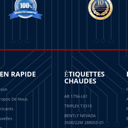
IEN RAPIDE
ÉTIQUETTES
CHAUDES
ison
AB 1756-L61
ropos De Nous
TRIPLEX T3310
ricants
BENTLY NEVADA
velles
3500/22M 288055-01