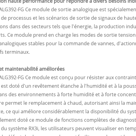
on haute performance pour répondre à divers besoins indu
4ALG392-FG
Ce module de sortie analogique est spécialemen
 de processus et les scénarios de sortie de signaux de haut
ons dans des secteurs tels que l'énergie, la production indust
ts. Ce module prend en charge les modes de sortie tension
analogiques stables pour la commande de vannes, d'actionne
ifs terminaux.
é et maintenabilité améliorées
4ALG392-FG
Ce module est conçu pour résister aux contraint
est doté d'un revêtement étanche à l'humidité et à la pous
s des environnements à forte humidité et à forte concentr
e permet le remplacement à chaud, autorisant ainsi la ma
ce, ce qui améliore considérablement la disponibilité du syst
lement doté ce module de fonctions complètes de diagnostic 
du système RX3i, les utilisateurs peuvent visualiser en temps 