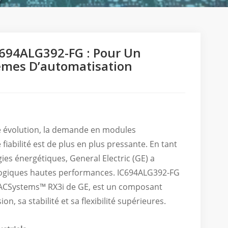
C694ALG392-FG : Pour Un
tèmes D’automatisation
te évolution, la demande en modules
fiabilité est de plus en plus pressante. En tant
ies énergétiques, General Electric (GE) a
logiques hautes performances.
IC694ALG392-FG
e PACSystems™ RX3i de GE, est un composant
n, sa stabilité et sa flexibilité supérieures.