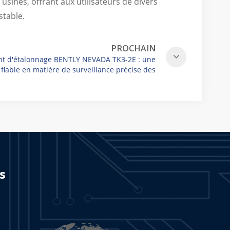
 usines, offrant aux utilisateurs de divers
stable.
PROCHAIN
nt d'étalonnage BENTLY NEVADA TK3-2E : une
 fiable en matière de surveillance précise des
vibrations
s