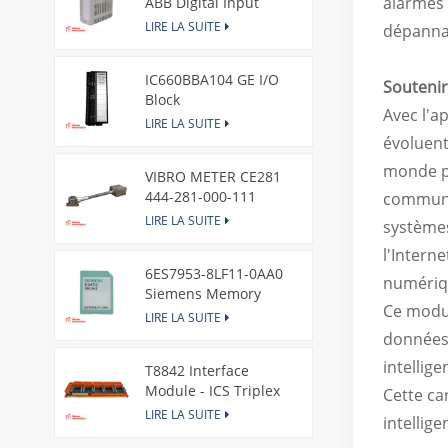
alarmes 
ABB Digital Input
Module
LIRE LA SUITE
dépanna
IC660BBA104 GE I/O
Soutenir
Block
Avec l'a
LIRE LA SUITE
évoluent
monde p
VIBRO METER CE281
444-281-000-111
communic
Piezoelectric Pressure
LIRE LA SUITE
systèmes
Transducer
l'Intern
6ES7953-8LF11-0AA0
numériqu
Siemens Memory
Ce modul
Card
LIRE LA SUITE
données 
intellig
T8842 Interface
Module - ICS Triplex
Cette ca
LIRE LA SUITE
intellig