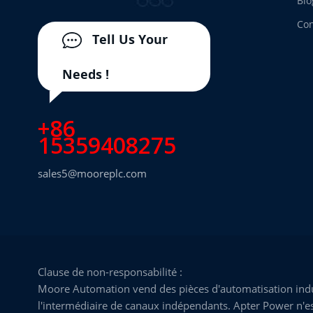
Blo
Con
Tell Us Your
Needs !
+86
15359408275
sales5@mooreplc.com
Clause de non-responsabilité :
Moore Automation vend des pièces d'automatisation indus
l'intermédiaire de canaux indépendants. Apter Power n'est