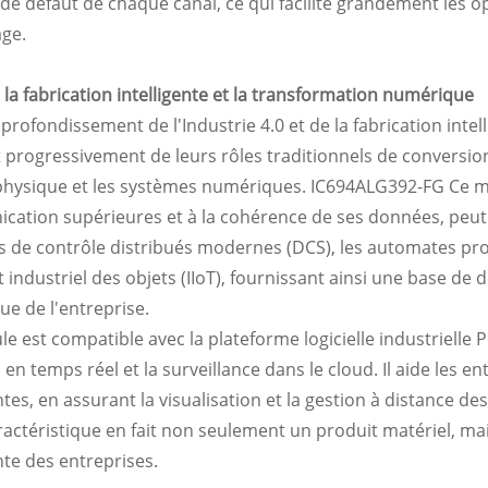
de défaut de chaque canal, ce qui facilite grandement les o
ge.
 la fabrication intelligente et la transformation numérique
pprofondissement de l'Industrie 4.0 et de la fabrication inte
 progressivement de leurs rôles traditionnels de conversion
hysique et les systèmes numériques.
IC694ALG392-FG
Ce m
ation supérieures et à la cohérence de ses données, peut 
 de contrôle distribués modernes (DCS), les automates pr
et industriel des objets (IIoT), fournissant ainsi une base d
e de l'entreprise.
e est compatible avec la plateforme logicielle industrielle 
en temps réel et la surveillance dans le cloud. Il aide les e
entes, en assurant la visualisation et la gestion à distanc
ractéristique en fait non seulement un produit matériel, ma
ente des entreprises.