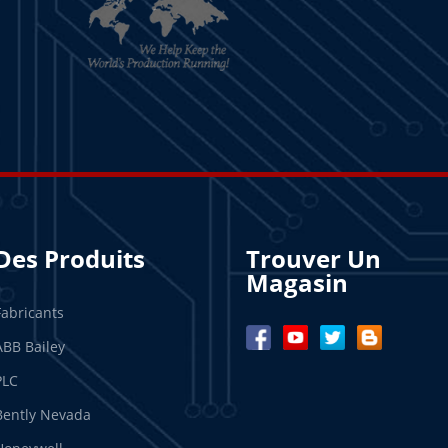
Des Produits
Trouver Un
Magasin
Fabricants
ABB Bailey
PLC
Bently Nevada