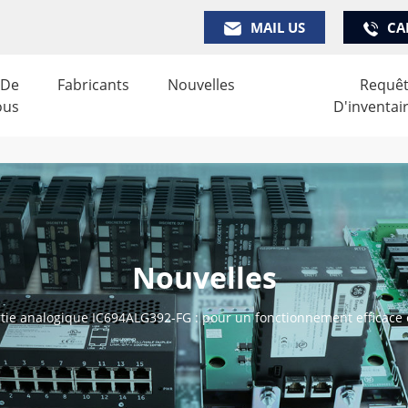
MAIL US
CA
 De
Fabricants
Nouvelles
Requê
ous
D'inventai
Nouvelles
tie analogique IC694ALG392-FG : pour un fonctionnement efficace e