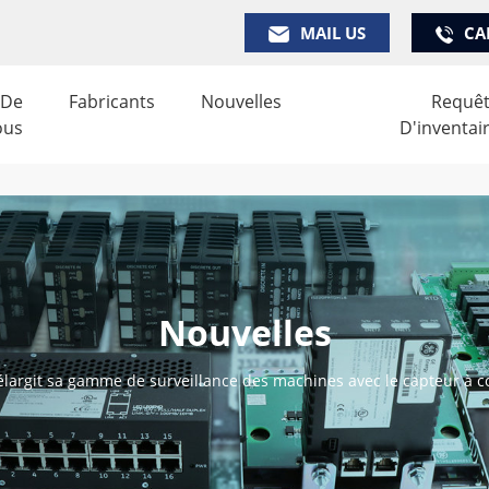
MAIL US
CA
 De
Fabricants
Nouvelles
Requê
ous
D'inventai
Nouvelles
largit sa gamme de surveillance des machines avec le capteur à 