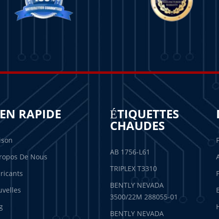
IEN RAPIDE
ÉTIQUETTES
CHAUDES
ison
AB 1756-L61
ropos De Nous
TRIPLEX T3310
ricants
BENTLY NEVADA
velles
3500/22M 288055-01
g
BENTLY NEVADA