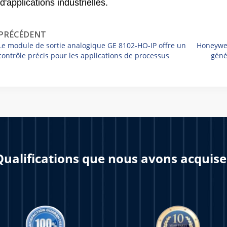
applications industrielles.
PRÉCÉDENT
Le module de sortie analogique GE 8102-HO-IP offre un
Honeywel
contrôle précis pour les applications de processus
géné
exigeantes.
Qualifications que nous avons acquise