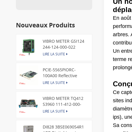
Un no
dépla
En août
Nouveaux Produits
perform
arbres.
VIBRO METER GSI124
contrib
244-124-000-022
Un entr
Piezoelectric Pressure
LIRE LA SUITE
Transducer
terme r
prolong
PCIE-5565PIORC-
100A00 Reflective
Memory PCI Express
Conçu
LIRE LA SUITE
Node Card /GE
Ce capte
VIBRO METER TQ412
sites in
S3960 111-412-000-
diamètr
013 Reverse Mount
LIRE LA SUITE
ips), un
Sa cons
DI828 3BSE069054R1