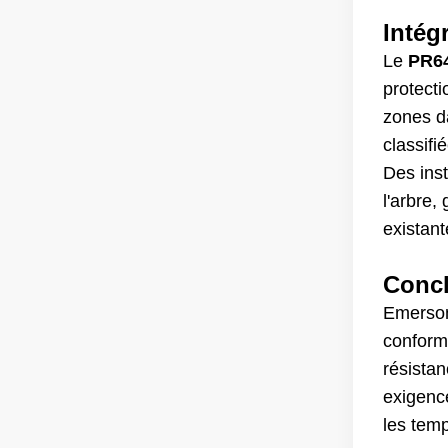
Intég
Le
PR64
protect
zones d
classifi
Des inst
l'arbre
existant
Conc
Emers
conforme
résista
exigence
les tem