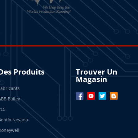
Des Produits
Trouver Un
Magasin
Fabricants
ABB Bailey
PLC
Bently Nevada
Honeywell