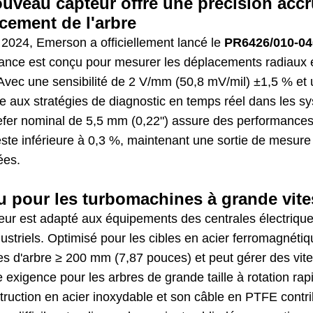
uveau capteur offre une précision acc
cement de l'arbre
 2024, Emerson a officiellement lancé le
PR6426/010-04
ance est conçu pour mesurer les déplacements radiaux et
 Avec une sensibilité de 2 V/mm (50,8 mV/mil) ±1,5 % et
ue aux stratégies de diagnostic en temps réel dans les s
efer nominal de 5,5 mm (0,22") assure des performances 
este inférieure à 0,3 %, maintenant une sortie de mesure
ées.
 pour les turbomachines à grande vite
ur est adapté aux équipements des centrales électriques
dustriels. Optimisé pour les cibles en acier ferromagné
es d'arbre ≥ 200 mm (7,87 pouces) et peut gérer des vit
e exigence pour les arbres de grande taille à rotation r
truction en acier inoxydable et son câble en PTFE contr