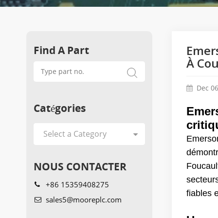
Find A Part
Emers
À Cou
Dec 06
Catégories
Emers
criti
Emerson,
démontr
NOUS CONTACTER
Foucaul
secteurs
+86 15359408275
fiables 
sales5@mooreplc.com