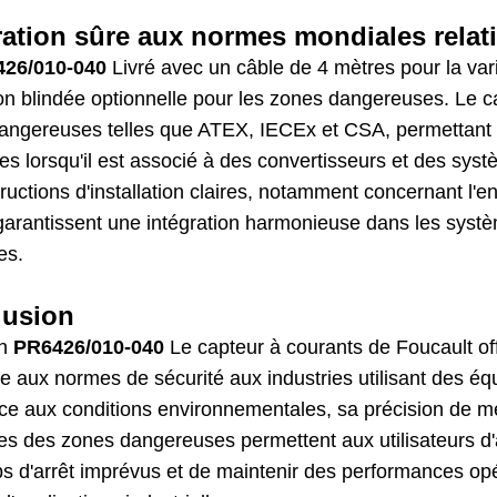
ration sûre aux normes mondiales rela
26/010-040
Livré avec un câble de 4 mètres pour la va
ion blindée optionnelle pour les zones dangereuses. Le 
angereuses telles que ATEX, IECEx et CSA, permettant s
ées lorsqu'il est associé à des convertisseurs et des sy
ructions d'installation claires, notamment concernant l'entr
, garantissent une intégration harmonieuse dans les syst
es.
lusion
on
PR6426/010-040
Le capteur à courants de Foucault offr
 aux normes de sécurité aux industries utilisant des éq
nce aux conditions environnementales, sa précision de me
s des zones dangereuses permettent aux utilisateurs d'a
ps d'arrêt imprévus et de maintenir des performances op