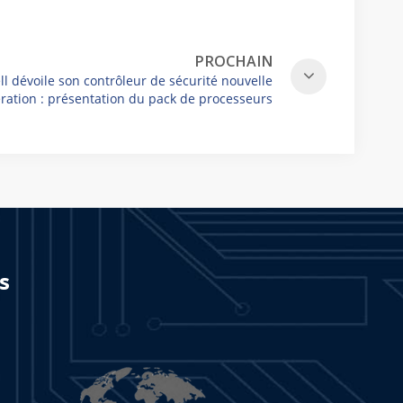
PROCHAIN
l dévoile son contrôleur de sécurité nouvelle
ration : présentation du pack de processeurs
quadruples FC-QPP-0002 CC V1.0
s