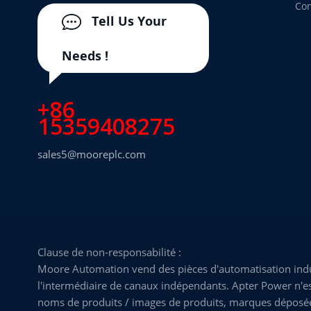
Con
Tell Us Your
Needs !
+86
15359408275
sales5@mooreplc.com
Clause de non-responsabilité :
Moore Automation vend des pièces d'automatisation indus
l'intermédiaire de canaux indépendants. Apter Power n'est
noms de produits / images de produits, marques déposées, 