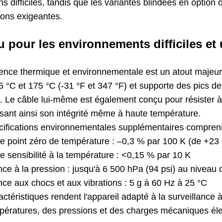
ns difficiles, tandis que les variantes blindées en option
tions exigeantes.
 pour les environnements difficiles et
lience thermique et environnementale est un atout majeu
5 °C et 175 °C (-31 °F et 347 °F) et supporte des pics 
). Le câble lui-même est également conçu pour résister 
ssant ainsi son intégrité même à haute température.
cifications environnementales supplémentaires compren
de point zéro de température : –0,3 % par 100 K (de +23
e sensibilité à la température : <0,15 % par 10 K
ce à la pression : jusqu'à 6 500 hPa (94 psi) au niveau 
ce aux chocs et aux vibrations : 5 g à 60 Hz à 25 °C
ctéristiques rendent l'appareil adapté à la surveillance 
pératures, des pressions et des charges mécaniques él