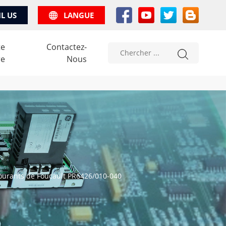
IL US
LANGUE
te
Contactez-
re
Nous
courants de Foucault PR6426/010-040