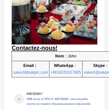
Contactez-nous!
Nom
：
John
Ema
il
：
WhatsApp
：
Skype
：
sales3@askplc.com
+8618150117685
sales3@askpl
PRÉCÉDENT
ABB lance le FEN-31 68978840 : une nouvelle
norme en matière d'automatisation industrielle