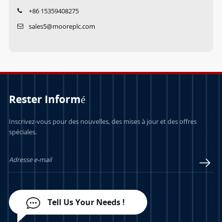
+86 15359408275
sales5@mooreplc.com
Rester Informé
Inscrivez-vous pour des nouvelles, des mises à jour et des offres
spéciales.
Tell Us Your Needs !