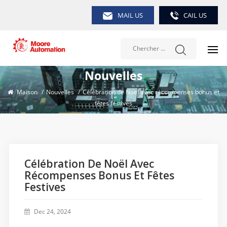
MAIL US
CAIL US
Nouvelles
Maison
/
Nouvelles
/
Célébration de Noël avec récompenses bonus et
fêtes festives
Célébration De Noël Avec
Récompenses Bonus Et Fêtes
Festives
Dec 24, 2024