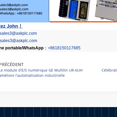
tez John！
sales3@askplc.com
sales3@askplc.com
e portable/
WhatsApp
：
+8618150117685
PRÉCÉDENT
Le module d'E/S numérique GE Multilin UR-6UH
Célébrat
améliore l'automatisation industrielle