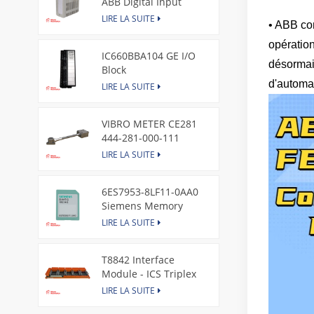
ABB Digital Input
Module
LIRE LA SUITE
• ABB con
opération
IC660BBA104 GE I/O
désormai
Block
d'automat
LIRE LA SUITE
VIBRO METER CE281
444-281-000-111
Piezoelectric Pressure
LIRE LA SUITE
Transducer
6ES7953-8LF11-0AA0
Siemens Memory
Card
LIRE LA SUITE
T8842 Interface
Module - ICS Triplex
LIRE LA SUITE