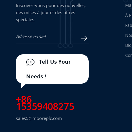
Inscrivez-vous pour des nouvelles,
Ma
des mises à jour et des offres
À P
spéciales.
Fab
Nou
Blo
Con
Tell Us Your
Needs !
+86
15359408275
sales5@mooreplc.com