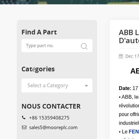
Find A Part
ABB L
D'aut
Dec 17
Catégories
AB
Date:
17
• ABB, le
NOUS CONTACTER
révolutio
pour offr
+86 15359408275
industriel
sales5@mooreplc.com
• Le
FEN