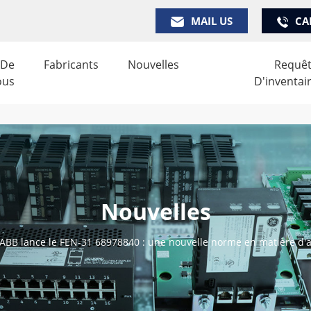
MAIL US
CA
 De
Fabricants
Nouvelles
Requê
ous
D'inventai
Nouvelles
ABB lance le FEN-31 68978840 : une nouvelle norme en matière d'a