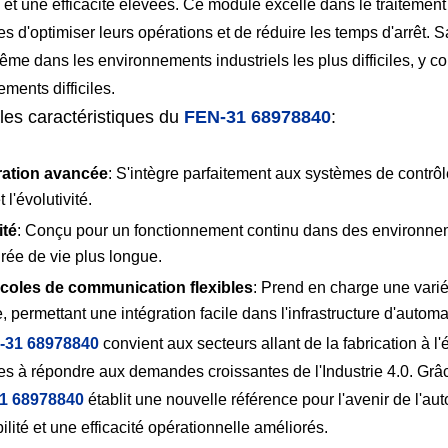
 et une efficacité élevées. Ce module excelle dans le traiteme
es d'optimiser leurs opérations et de réduire les temps d'arrêt.
ême dans les environnements industriels les plus difficiles, y c
ments difficiles.
les caractéristiques du
FEN-31 68978840
:
ration avancée
: S'intègre parfaitement aux systèmes de contrôle
 l'évolutivité.
ité
: Conçu pour un fonctionnement continu dans des environnem
rée de vie plus longue.
coles de communication flexibles
: Prend en charge une vari
ie, permettant une intégration facile dans l'infrastructure d'automa
-31 68978840
convient aux secteurs allant de la fabrication à l
es à répondre aux demandes croissantes de l'Industrie 4.0. Grâ
1 68978840
établit une nouvelle référence pour l'avenir de l'aut
bilité et une efficacité opérationnelle améliorés.