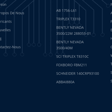
ison
AB 1756-L61
ropos De Nous
TRIPLEX T3310
ricants
BENTLY NEVADA
velles
3500/22M 288055-01
g
BENTLY NEVADA
tactez-Nous
3500/40M
SCI TRIPLEX T8310C
FOXBORO FBM211
SCHNEIDER 140CRP93100
ABBAI880A