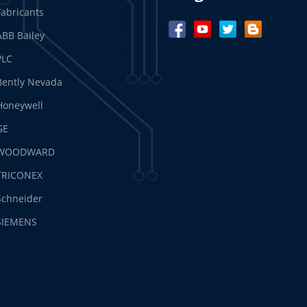
Fabricants
ABB Bailey
PLC
Bently Nevada
Honeywell
GE
WOODWARD
TRICONEX
Schneider
SIEMENS