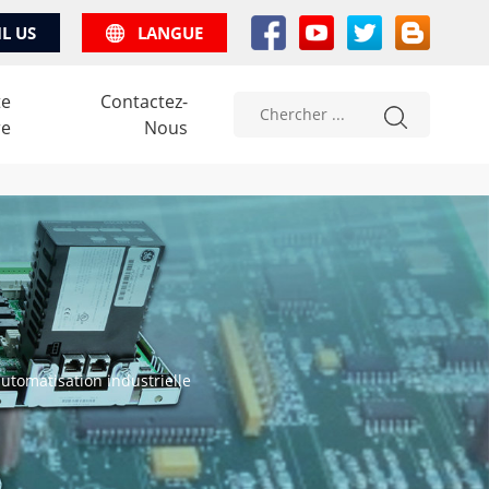
IL US
LANGUE
te
Contactez-
re
Nous
utomatisation industrielle