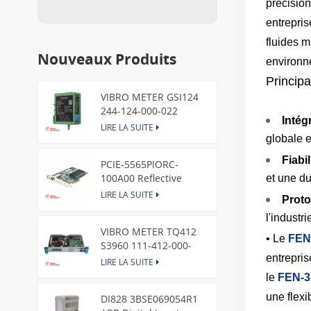
précision
entrepris
fluides m
Nouveaux Produits
environne
Principa
VIBRO METER GSI124
244-124-000-022
Intég
Piezoelectric Pressure
LIRE LA SUITE
Transducer
globale et
Fiabil
PCIE-5565PIORC-
100A00 Reflective
et une du
Memory PCI Express
LIRE LA SUITE
Proto
Node Card /GE
l'industr
VIBRO METER TQ412
• Le
FEN
S3960 111-412-000-
entrepris
013 Reverse Mount
LIRE LA SUITE
le
FEN-3
une flexi
DI828 3BSE069054R1