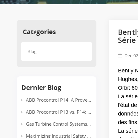
Catégories
Bentl
Série
Blog
Dec 02
Bently N
Hughes,
Dernier Blog
Orbit 6
La série
ABB Procontrol P14: A Proven Power Plant Automation System Supporting Reliable Generation for Decades
l'état 
ABB Procontrol P13 vs. P14: Technical Comparison and Spare Parts Guide
données
des fins
Gas Turbine Control Systems: Common Automation Platforms and Spare Parts Used in Power Generation
La séri
Maximizing Industrial Safety and Connectivity with the HIMA HIMatrix Series