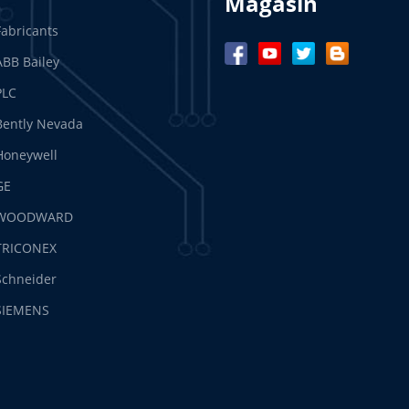
Magasin
Fabricants
ABB Bailey
PLC
Bently Nevada
Honeywell
GE
WOODWARD
TRICONEX
Schneider
SIEMENS