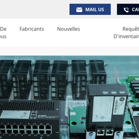
MAIL US
CA
 De
Fabricants
Nouvelles
Requê
ous
D'inventai