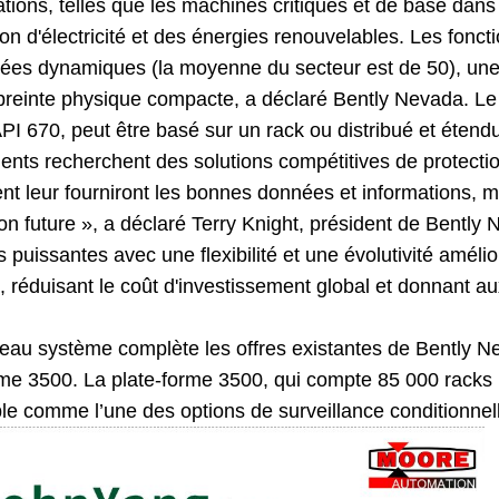
ations, telles que les machines critiques et de base dans
on d'électricité et des énergies renouvelables. Les fonc
ées dynamiques (la moyenne du secteur est de 50), une 
reinte physique compacte, a déclaré Bently Nevada. Le sy
I 670, peut être basé sur un rack ou distribué et étend
ients recherchent des solutions compétitives de protect
t leur fourniront les bonnes données et informations, m
n future », a déclaré Terry Knight, président de Bently
 puissantes avec une flexibilité et une évolutivité améli
, réduisant le coût d'investissement global et donnant au
au système complète les offres existantes de Bently Nev
rme 3500. La plate-forme 3500, qui compte 85 000 racks i
ble comme l’une des options de surveillance conditionne