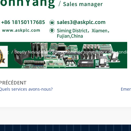
Blog
/
Bently Nevada lance le système de surveillance des conditio
PRÉCÉDENT
Quels services avons-nous?
Emer