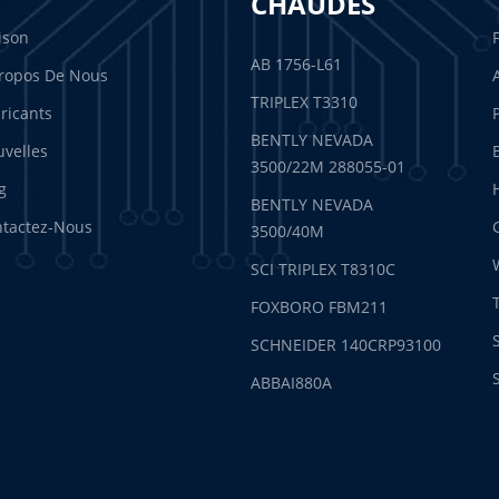
CHAUDES
ison
AB 1756-L61
ropos De Nous
TRIPLEX T3310
ricants
BENTLY NEVADA
velles
3500/22M 288055-01
g
BENTLY NEVADA
tactez-Nous
3500/40M
SCI TRIPLEX T8310C
FOXBORO FBM211
SCHNEIDER 140CRP93100
ABBAI880A