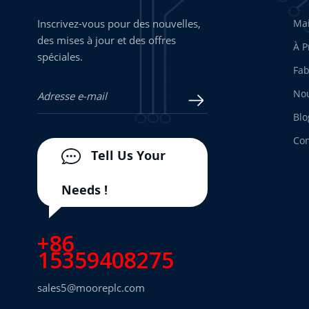
Inscrivez-vous pour des nouvelles,
Ma
des mises à jour et des offres
À P
spéciales.
Fab
Nou
Blo
Con
Tell Us Your
Needs !
+86
15359408275
sales5@mooreplc.com