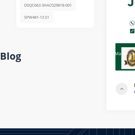
DSQC663 3HAC029818-001
SPW481-13 S1
Blog
Maison
/