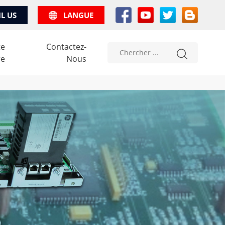
IL US
LANGUE
te
Contactez-
re
Nous