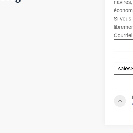
navires,
économ
Si vous
libremen
Courrie
sales