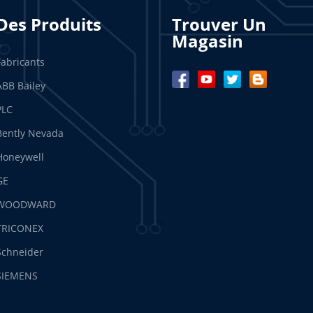
Des Produits
Trouver Un
Magasin
Fabricants
ABB Bailey
PLC
Bently Nevada
Honeywell
GE
WOODWARD
TRICONEX
Schneider
SIEMENS