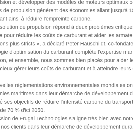
ulsion et développer des modèles de moteurs optimaux po
ns de propulsion génèrent des économies allant jusqu'à 
ant ainsi à réduire l'empreinte carbone.
 solution de propulsion répond à deux problèmes critiqu
e pour réduire les coûts de carburant et aider les armat
ons plus stricts », a déclaré Peter Hauschildt, co-fonda
gie d'optimisation du carburant complète l'expertise mari
on, et ensemble, nous sommes bien placés pour aider l
 mieux gérer leurs coûts de carburant et à atteindre leur
.
velles réglementations environnementales mondiales ont s
ies maritimes dans leur démarche de développement dur
é ses objectifs de réduire l'intensité carbone du transpor
de 70 % d'ici 2050.
sion de Frugal Technologies s'aligne très bien avec notr
t nos clients dans leur démarche de développement durab