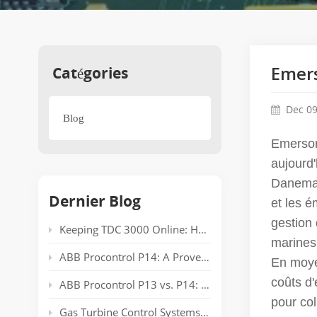
Catégories
Emers
Dec 09
Blog
Emerson
aujourd'
Danemar
Dernier Blog
et les é
gestion 
Keeping TDC 3000 Online: Honeywell EPLCG Gateway Compatibility, Specifications and Spare Parts
marines
ABB Procontrol P14: A Proven Power Plant Automation System Supporting Reliable Generation for Decades
En moye
coûts d'
ABB Procontrol P13 vs. P14: Technical Comparison and Spare Parts Guide
pour co
Gas Turbine Control Systems: Common Automation Platforms and Spare Parts Used in Power Generation