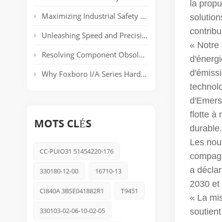
la prop
Maximizing Industrial Safety and Connectivity with the HIMA HIMatrix Series
solutio
contribu
Unleashing Speed and Precision: The Power of ABB’s AC 800PEC Control System
« Notre
Resolving Component Obsolescence in ICS Triplex Trusted® T8000 Series Safety Systems
d'énergi
d'émissi
Why Foxboro I/A Series Hardware Still Dominates Long-Life Process Plants
technolo
d'Emers
flotte à
MOTS CLÉS
durable
Les nou
CC-PUIO31 51454220-176
compagn
a déclar
330180-12-00
16710-13
2030 et 
CI840A 3BSE041882R1
T9451
« La mis
330103-02-06-10-02-05
soutien