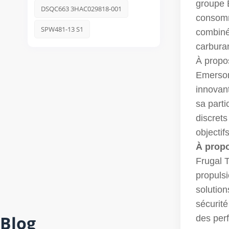
groupe 
DSQC663 3HAC029818-001
consomm
SPW481-13 S1
combiné 
carburan
À propo
Emerson
innovant
sa parti
discrets
objecti
À propo
Frugal T
propulsi
solution
sécurité
Blog
des perf