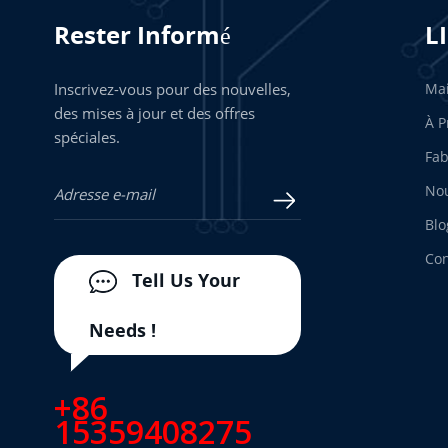
Rester Informé
L
Inscrivez-vous pour des nouvelles,
Ma
des mises à jour et des offres
À P
spéciales.
Fab
Nou
Blo
Con
Tell Us Your
Needs !
+86
15359408275