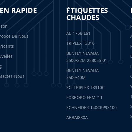
IEN RAPIDE
ÉTIQUETTES
CHAUDES
ison
AB 1756-L61
ropos De Nous
TRIPLEX T3310
ricants
BENTLY NEVADA
velles
3500/22M 288055-01
g
BENTLY NEVADA
tactez-Nous
3500/40M
SCI TRIPLEX T8310C
FOXBORO FBM211
SCHNEIDER 140CRP93100
ABBAI880A