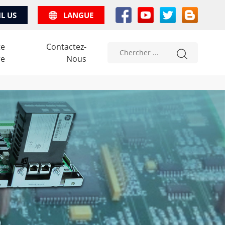
IL US
LANGUE
te
Contactez-
re
Nous