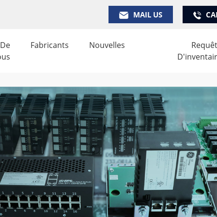
MAIL US
CA
 De
Fabricants
Nouvelles
Requê
ous
D'inventai