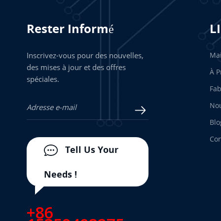
Rester Informé
L
Inscrivez-vous pour des nouvelles,
Ma
des mises à jour et des offres
À P
spéciales.
Fab
Nou
Blo
Con
Tell Us Your
Needs !
+86