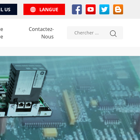
IL US
LANGUE
te
Contactez-
re
Nous