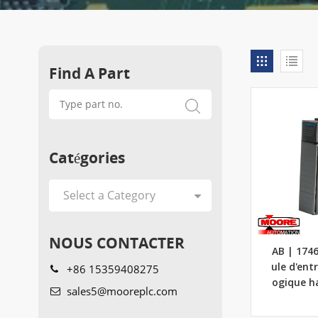
Find A Part
Catégories
NOUS CONTACTER
AB | 174
+86 15359408275
ule d'ent
ogique h
sales5@mooreplc.com