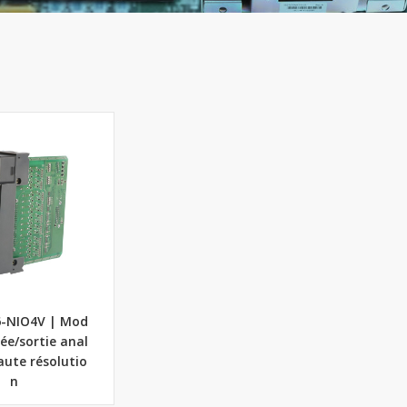
6-NIO4V | Mod
rée/sortie anal
aute résolutio
n