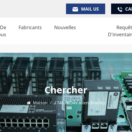
MAIL US
CA
 De
Fabricants
Nouvelles
Requê
ous
D'inventai
Chercher
Maison
/
1746-NIO4V Allen-Bradley