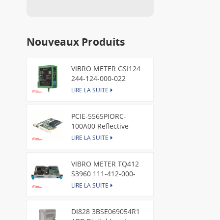
Nouveaux Produits
VIBRO METER GSI124
244-124-000-022
Piezoelectric Pressure
LIRE LA SUITE
Transducer
PCIE-5565PIORC-
100A00 Reflective
Memory PCI Express
LIRE LA SUITE
Node Card /GE
VIBRO METER TQ412
S3960 111-412-000-
013 Reverse Mount
LIRE LA SUITE
DI828 3BSE069054R1