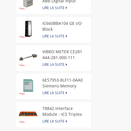
ABB Digital Input
Module
LIRE LA SUITE
IC660BBA104 GE I/O
Block
LIRE LA SUITE
VIBRO METER CE281
444-281-000-111
Piezoelectric Pressure
LIRE LA SUITE
Transducer
6ES7953-8LF11-0AA0
Siemens Memory
Card
LIRE LA SUITE
T8842 Interface
Module - ICS Triplex
LIRE LA SUITE