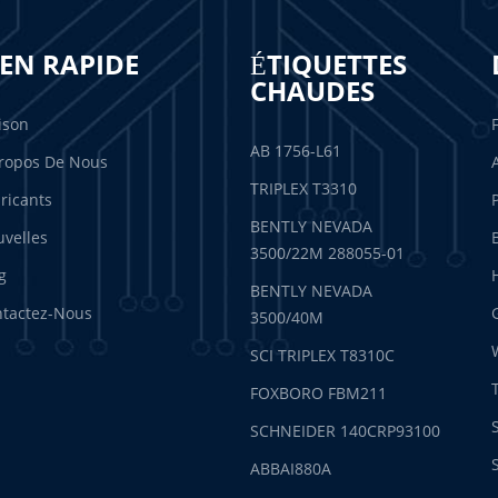
IEN RAPIDE
ÉTIQUETTES
CHAUDES
ison
AB 1756-L61
ropos De Nous
TRIPLEX T3310
ricants
BENTLY NEVADA
velles
3500/22M 288055-01
g
BENTLY NEVADA
tactez-Nous
3500/40M
SCI TRIPLEX T8310C
FOXBORO FBM211
SCHNEIDER 140CRP93100
ABBAI880A