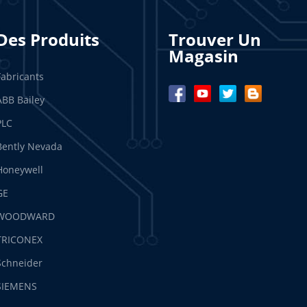
Des Produits
Trouver Un
Magasin
Fabricants
ABB Bailey
PLC
Bently Nevada
Honeywell
GE
WOODWARD
TRICONEX
Schneider
SIEMENS