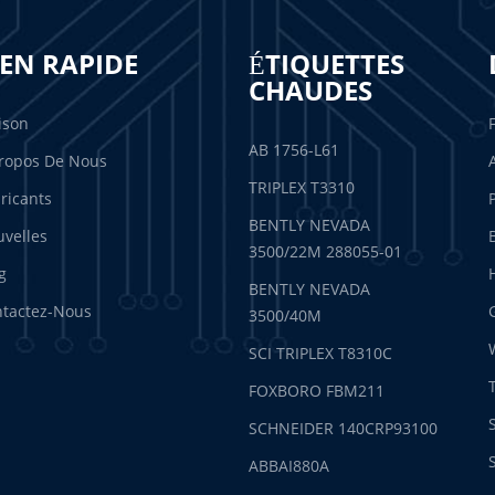
IEN RAPIDE
ÉTIQUETTES
CHAUDES
ison
AB 1756-L61
ropos De Nous
TRIPLEX T3310
ricants
BENTLY NEVADA
velles
3500/22M 288055-01
g
BENTLY NEVADA
tactez-Nous
3500/40M
SCI TRIPLEX T8310C
FOXBORO FBM211
SCHNEIDER 140CRP93100
ABBAI880A