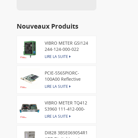
Nouveaux Produits
VIBRO METER GSI124
244-124-000-022
Piezoelectric Pressure
LIRE LA SUITE
Transducer
PCIE-5565PIORC-
100A00 Reflective
Memory PCI Express
LIRE LA SUITE
Node Card /GE
VIBRO METER TQ412
S3960 111-412-000-
013 Reverse Mount
LIRE LA SUITE
DI828 3BSE069054R1