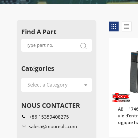
Find A Part
Catégories
NOUS CONTACTER
AB | 174
+86 15359408275
ule d'ent
ogique h
sales5@mooreplc.com