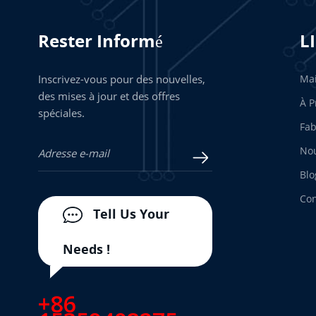
Rester Informé
L
Inscrivez-vous pour des nouvelles,
Ma
des mises à jour et des offres
À P
spéciales.
Fab
Nou
Blo
Con
Tell Us Your
Needs !
+86