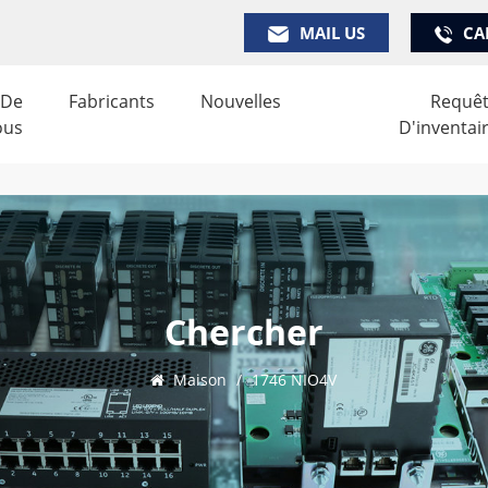
MAIL US
CA
 De
Fabricants
Nouvelles
Requê
ous
D'inventai
Chercher
Maison
/
1746 NIO4V