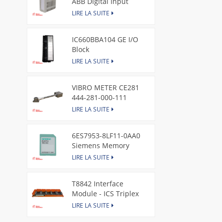
ABB Digital Input
Module
LIRE LA SUITE
IC660BBA104 GE I/O
Block
LIRE LA SUITE
VIBRO METER CE281
444-281-000-111
Piezoelectric Pressure
LIRE LA SUITE
Transducer
6ES7953-8LF11-0AA0
Siemens Memory
Card
LIRE LA SUITE
T8842 Interface
Module - ICS Triplex
LIRE LA SUITE