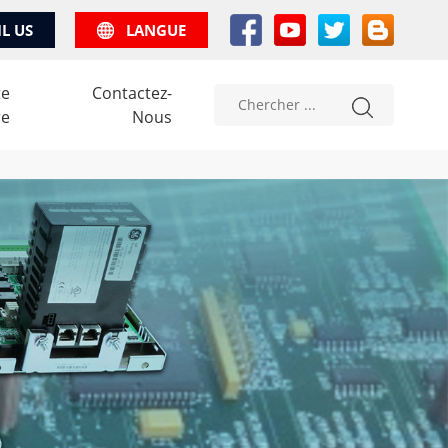
IL US
LANGUE
te
Contactez-
re
Nous