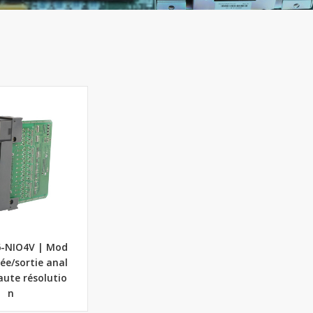
6-NIO4V | Mod
rée/sortie anal
aute résolutio
n