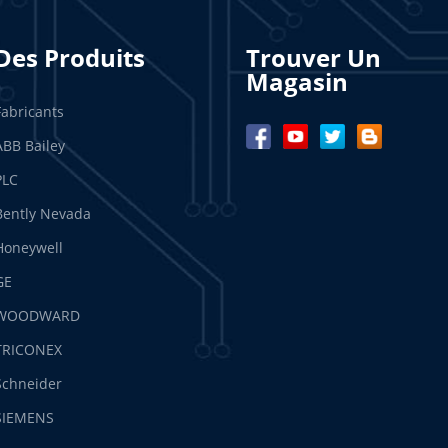
Des Produits
Trouver Un
Magasin
Fabricants
ABB Bailey
PLC
Bently Nevada
Honeywell
GE
WOODWARD
TRICONEX
Schneider
SIEMENS