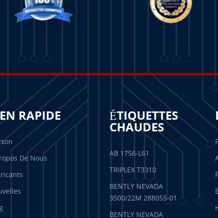
IEN RAPIDE
ÉTIQUETTES
CHAUDES
ison
AB 1756-L61
ropos De Nous
TRIPLEX T3310
ricants
BENTLY NEVADA
velles
3500/22M 288055-01
g
BENTLY NEVADA