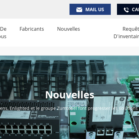
MAIL US
CA
 De
Fabricants
Nouvelles
Requê
ous
D'inventai
Nouvelles
ens, Enlighted et le groupe Zumtobel font progresser les solutions 