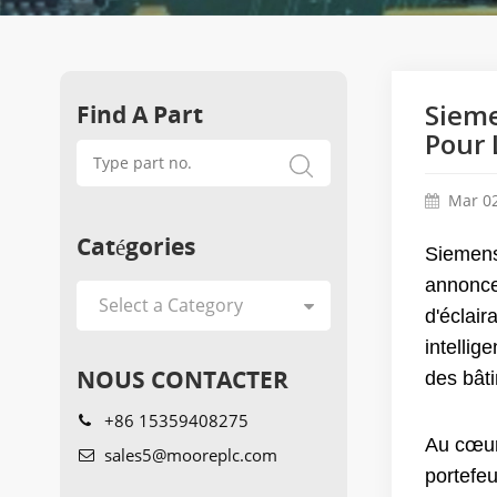
Find A Part
Sieme
Pour 
Mar 02
Catégories
Siemens
annonce
d'éclair
intellig
NOUS CONTACTER
des bât
+86 15359408275
Au cœur 
sales5@mooreplc.com
portefeu