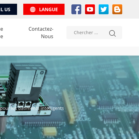
IL US
LANGUE
te
Contactez-
re
Nous
pour les bâtiments intelligents