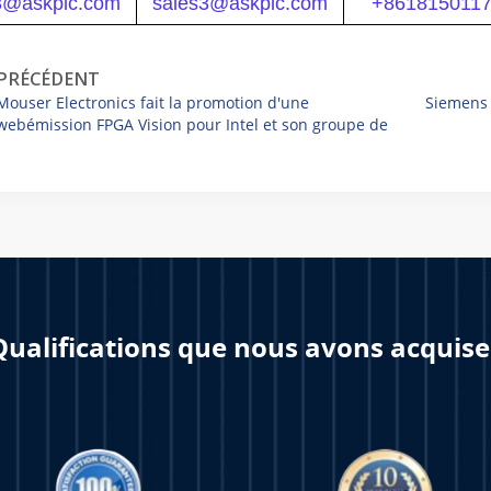
3@askplc.com
sales3@askplc.com
+861815011
PRÉCÉDENT
Mouser Electronics fait la promotion d'une
Siemens 
webémission FPGA Vision pour Intel et son groupe de
solutions programmables
Qualifications que nous avons acquise