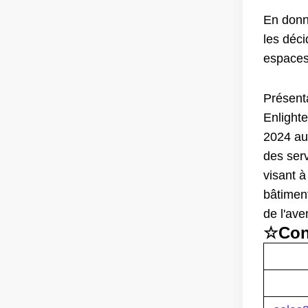
En donn
les déci
espaces 
Présenta
Enlighte
2024 au
des ser
visant à
bâtimen
de l'ave
☆
Con