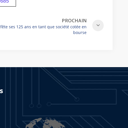
7685
PROCHAIN
fête ses 125 ans en tant que société cotée en
bourse
s