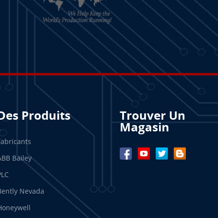
Des Produits
Trouver Un
Magasin
Fabricants
ABB Bailey
PLC
Bently Nevada
Honeywell