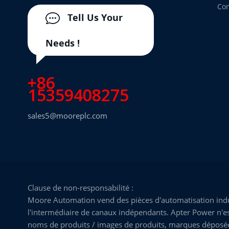
Con
Tell Us Your
Needs !
+86
15359408275
sales5@mooreplc.com
Clause de non-responsabilité :
Moore Automation vend des pièces d'automatisation indus
l'intermédiaire de canaux indépendants. Apter Power n'est
noms de produits / images de produits, marques déposées, 