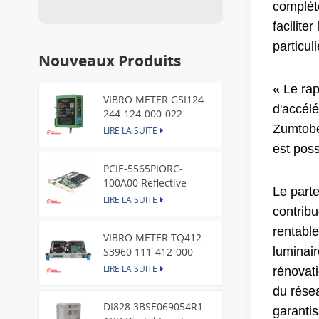
complète
facilite
particul
Nouveaux Produits
« Le rap
VIBRO METER GSI124
d'accélé
244-124-000-022
Piezoelectric Pressure
Zumtobe
LIRE LA SUITE
Transducer
est poss
PCIE-5565PIORC-
100A00 Reflective
Le parte
Memory PCI Express
LIRE LA SUITE
Node Card /GE
contribu
rentabl
VIBRO METER TQ412
luminair
S3960 111-412-000-
013 Reverse Mount
LIRE LA SUITE
rénovati
du résea
DI828 3BSE069054R1
garantis