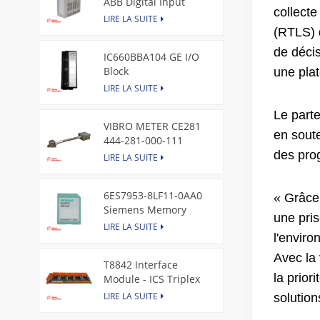
ABB Digital Input
collecte
Module
LIRE LA SUITE
(RTLS) 
de décis
IC660BBA104 GE I/O
Block
une pla
LIRE LA SUITE
Le parte
VIBRO METER CE281
en sout
444-281-000-111
Piezoelectric Pressure
des pro
LIRE LA SUITE
Transducer
6ES7953-8LF11-0AA0
« Grâce 
Siemens Memory
une pris
Card
LIRE LA SUITE
l'envir
Avec la
T8842 Interface
la prior
Module - ICS Triplex
LIRE LA SUITE
solutio