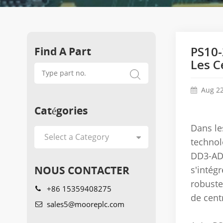
Find A Part
PS10-
Les C
Aug 22
Catégories
Dans les
technol
DD3-AD3
NOUS CONTACTER
s'intég
robuste
+86 15359408275
de cent
sales5@mooreplc.com