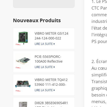
1. Le P
CTC Pa
comme u
Nouveaux Produits
industri
l'état d
VIBRO METER GSI124
l'intég
244-124-000-022
PS pour
Piezoelectric Pressure
LIRE LA SUITE
Transducer
PCIE-5565PIORC-
2. Écran
100A00 Reflective
Memory PCI Express
LIRE LA SUITE
Au cœur
Node Card /GE
simplif
VIBRO METER TQ412
Transis
S3960 111-412-000-
graphiq
013 Reverse Mount
LIRE LA SUITE
besoin 
menus, 
DI828 3BSE069054R1