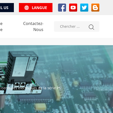
IL US
LANGUE
te
Contactez-
re
Nous
centrales électriques de la série PS