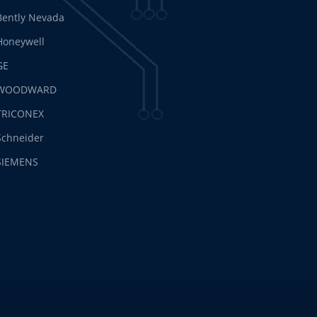
Bently Nevada
Honeywell
GE
WOODWARD
TRICONEX
Schneider
SIEMENS