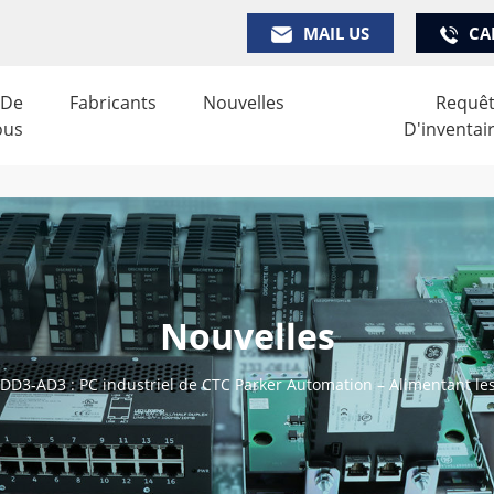
MAIL US
CA
 De
Fabricants
Nouvelles
Requê
ous
D'inventai
Nouvelles
DD3-AD3 : PC industriel de CTC Parker Automation – Alimentant les 