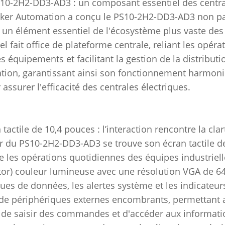
S10-2H2-DD3-AD3 : un composant essentiel des central
rker Automation a conçu le PS10-2H2-DD3-AD3 non p
n élément essentiel de l'écosystème plus vaste des c
el fait office de plateforme centrale, reliant les opér
es équipements et facilitant la gestion de la distribut
ration, garantissant ainsi son fonctionnement harmon
 assurer l'efficacité des centrales électriques.
 tactile de 10,4 pouces : l’interaction rencontre la clar
 du PS10-2H2-DD3-AD3 se trouve son écran tactile de
ie les opérations quotidiennes des équipes industrielle
tor) couleur lumineuse avec une résolution VGA de 64
ues de données, les alertes système et les indicateurs
de périphériques externes encombrants, permettant 
de saisir des commandes et d'accéder aux informatio