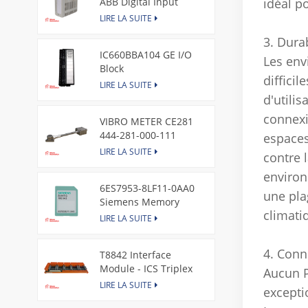
ABB Digital Input
idéal p
Module
LIRE LA SUITE
3. Durab
IC660BBA104 GE I/O
Les env
Block
diffici
LIRE LA SUITE
d'utili
connexi
VIBRO METER CE281
444-281-000-111
espaces
Piezoelectric Pressure
LIRE LA SUITE
contre 
Transducer
environ
6ES7953-8LF11-0AA0
une pla
Siemens Memory
climati
Card
LIRE LA SUITE
4. Conn
T8842 Interface
Module - ICS Triplex
Aucun P
LIRE LA SUITE
excepti