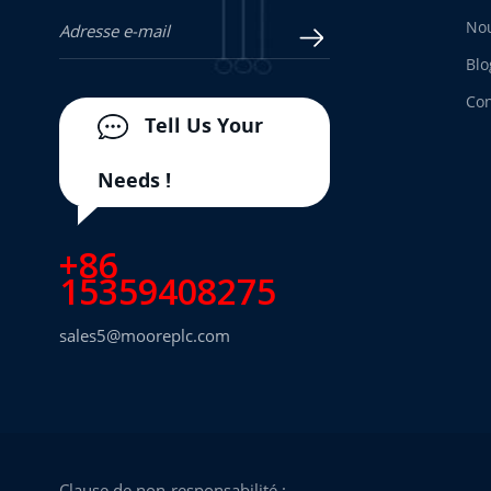
Nou
Blo
Con
Tell Us Your
Needs !
+86
15359408275
sales5@mooreplc.com
Clause de non-responsabilité :