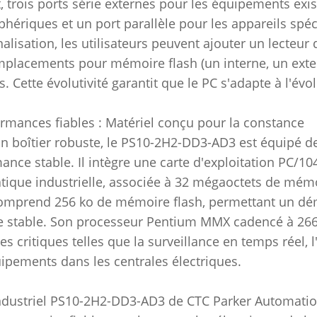
t, trois ports série externes pour les équipements exi
iphériques et un port parallèle pour les appareils spéc
alisation, les utilisateurs peuvent ajouter un lecteur 
placements pour mémoire flash (un interne, un exte
. Cette évolutivité garantit que le PC s'adapte à l'év
ormances fiables : Matériel conçu pour la constance
n boîtier robuste, le PS10-2H2-DD3-AD3 est équipé 
ance stable. Il intègre une carte d'exploitation PC/1
tique industrielle, associée à 32 mégaoctets de mémo
omprend 256 ko de mémoire flash, permettant un déma
 stable. Son processeur Pentium MMX cadencé à 266 
hes critiques telles que la surveillance en temps réel,
ipements dans les centrales électriques.
ndustriel PS10-2H2-DD3-AD3 de CTC Parker Automation