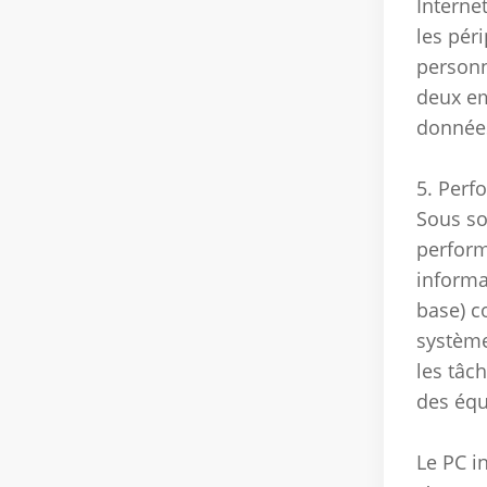
Interne
les pér
personn
deux em
données
5. Perf
Sous so
perform
informa
base) c
système
les tâc
des équ
Le PC i