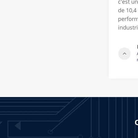
c'est un
de 10,4
perform
industri