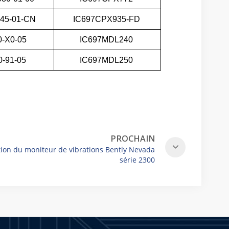
045-01-CN
IC697CPX935-FD
0-X0-05
IC697MDL240
0-91-05
IC697MDL250
PROCHAIN
tion du moniteur de vibrations Bently Nevada
série 2300