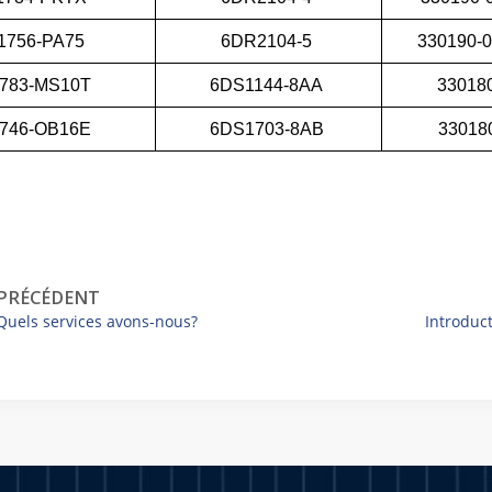
1756-PA75
6DR2104-5
330190-
783-MS10T
6DS1144-8AA
33018
746-OB16E
6DS1703-8AB
33018
PRÉCÉDENT
Quels services avons-nous?
Introduc