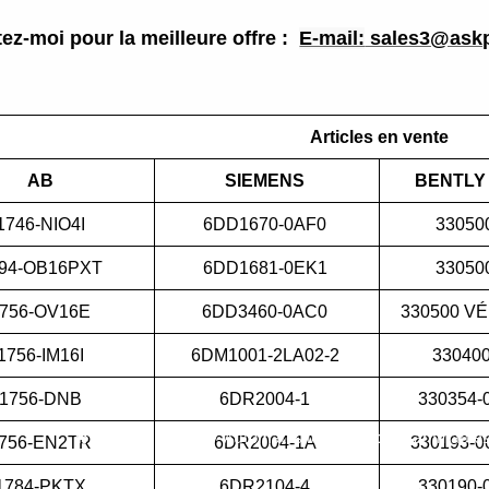
ez-moi pour la meilleure offre :
E-mail:
sales3@ask
Articles en vente
AB
SIEMENS
BENTLY
1746-NIO4I
6DD1670-0AF0
33050
94-OB16PXT
6DD1681-0EK1
33050
756-OV16E
6DD3460-0AC0
330500 V
1756-IM16I
6DM1001-2LA02-2
33040
1756-DNB
6DR2004-1
330354-
Maison
/
Blog
/
Automates logiques programmable
756-EN2TR
6DR2004-1A
330193-0
1784-PKTX
6DR2104-4
330190-