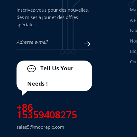
Inscrivez-vous pour des nouvelles,
Ma
des mises à jour et des offres
À P
spéciales.
Fab
Nou
Blo
Con
Tell Us Your
Needs !
+86
15359408275
sales5@mooreplc.com