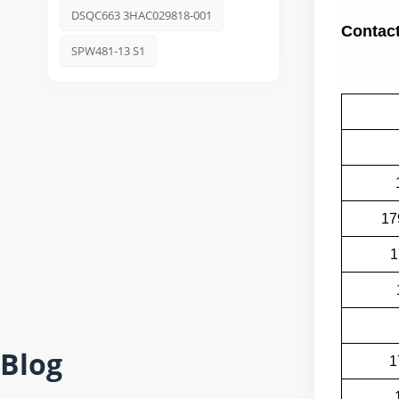
DSQC663 3HAC029818-001
Contact
SPW481-13 S1
17
1
Blog
1