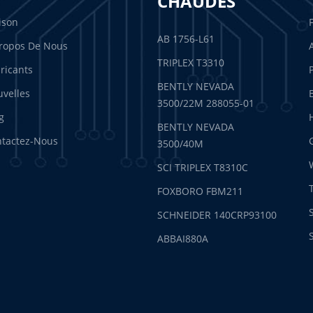
CHAUDES
ison
AB 1756-L61
ropos De Nous
TRIPLEX T3310
ricants
BENTLY NEVADA
velles
3500/22M 288055-01
g
BENTLY NEVADA
tactez-Nous
3500/40M
SCI TRIPLEX T8310C
FOXBORO FBM211
SCHNEIDER 140CRP93100
ABBAI880A