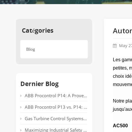
Catégories
Auto
May 27
Blog
Les gamm
petites,
choix idé
Dernier Blog
mouvemen
ABB Procontrol P14: A Proven Power Plant Automation System Supporting Reliable Generation for Decades
Notre pla
ABB Procontrol P13 vs. P14: Technical Comparison and Spare Parts Guide
jusqu'au
Gas Turbine Control Systems: Common Automation Platforms and Spare Parts Used in Power Generation
AC500
Maximizing Industrial Safety and Connectivity with the HIMA HIMatrix Series