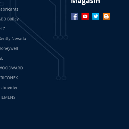
Magasin
Fabricants
ABB Bailey
PLC
Bently Nevada
Honeywell
GE
WOODWARD
TRICONEX
Schneider
SIEMENS