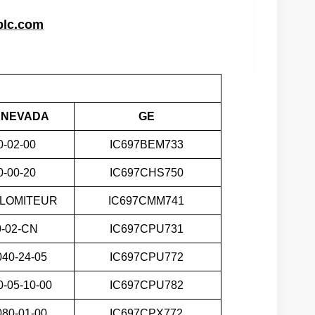
plc.com
 NEVADA
GE
0-02-00
IC697BEM733
0-00-20
IC697CHS750
ÉLOMITEUR
IC697CMM741
0-02-CN
IC697CPU731
040-24-05
IC697CPU772
s
0-05-10-00
IC697CPU782
080-01-00
IC697CPX772