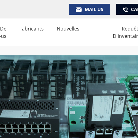
MAIL US
CA
 De
Fabricants
Nouvelles
Requê
ous
D'inventai