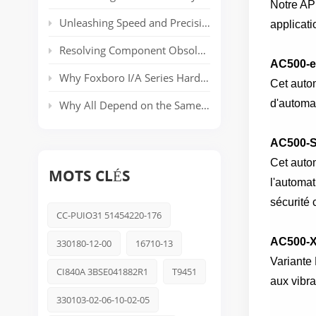
Notre AP
Unleashing Speed and Precision: The Power of ABB’s AC 800PEC Control System
applicati
Resolving Component Obsolescence in ICS Triplex Trusted® T8000 Series Safety Systems
AC500-
Why Foxboro I/A Series Hardware Still Dominates Long-Life Process Plants
Cet auto
d'automat
Why All Depend on the Same Safety Platform: Triconex
AC500-
Cet autom
MOTS CLÉS
l'automa
sécurité
CC-PUIO31 51454220-176
AC500-
330180-12-00
16710-13
Variante
CI840A 3BSE041882R1
T9451
aux vibra
330103-02-06-10-02-05