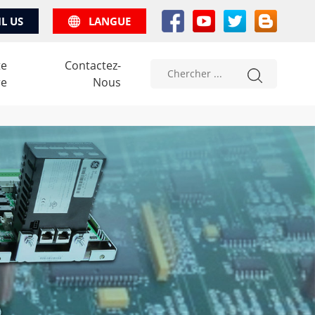
IL US
LANGUE
te
Contactez-
re
Nous