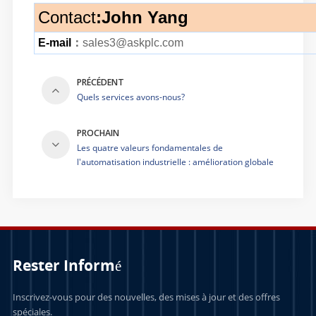
Contact
:
John Yang
E-mail
：
sales3@askplc.com
PRÉCÉDENT
Quels services avons-nous?
PROCHAIN
Les quatre valeurs fondamentales de
l'automatisation industrielle : amélioration globale
de la sécurité, de l'efficacité, de la qualité et de la
productivité
Rester Informé
Inscrivez-vous pour des nouvelles, des mises à jour et des offres
spéciales.