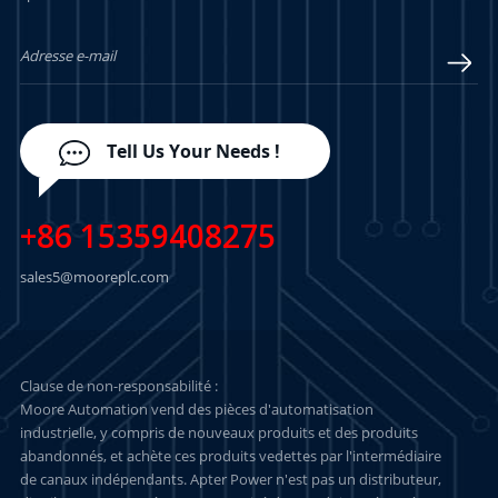
Tell Us Your Needs !
+86 15359408275
sales5@mooreplc.com
Clause de non-responsabilité :
Moore Automation vend des pièces d'automatisation
industrielle, y compris de nouveaux produits et des produits
abandonnés, et achète ces produits vedettes par l'intermédiaire
de canaux indépendants. Apter Power n'est pas un distributeur,