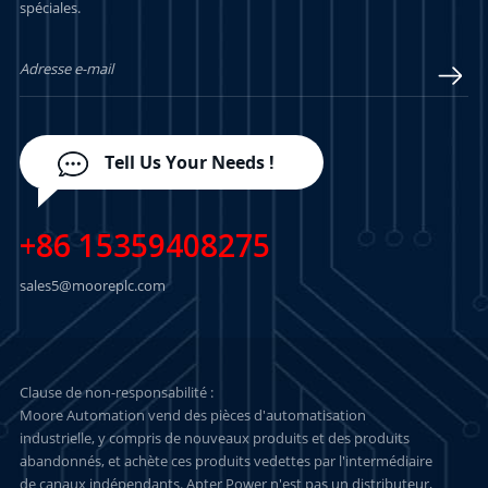
spéciales.
Tell Us Your Needs !
+86 15359408275
sales5@mooreplc.com
Clause de non-responsabilité :
Moore Automation vend des pièces d'automatisation
industrielle, y compris de nouveaux produits et des produits
abandonnés, et achète ces produits vedettes par l'intermédiaire
de canaux indépendants. Apter Power n'est pas un distributeur,