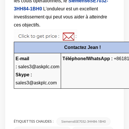
les coûts opérationnels, le
Siemens6SE7032-
3HH84-1BH0
L'onduleur est un excellent
investissement qui peut vous aider à atteindre
ces objectifs.
Contactez Jean !
E-mail
Téléphone/WhatsApp :
+8618
:
sales3@askplc.com
Skype :
sales3@askplc.com
Siemens6SE7032-3HH84-1BH0
ÉTIQUETTES CHAUDES :