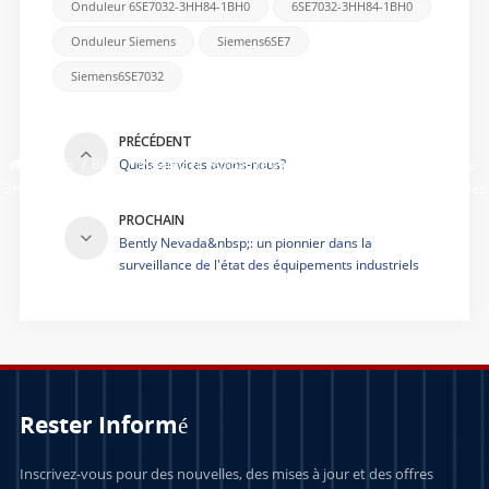
Onduleur 6SE7032-3HH84-1BH0
6SE7032-3HH84-1BH0
Onduleur Siemens
Siemens6SE7
Siemens6SE7032
PRÉCÉDENT
Maison
/
Blog
/
Maximiser l'efficacité avec l'onduleur Siemens 6SE7032-
Quels services avons-nous?
3HH84-1BH0&nbsp;: une solution intelligente pour les applications industrielles
PROCHAIN
Bently Nevada&nbsp;: un pionnier dans la
surveillance de l'état des équipements industriels
Rester Informé
Inscrivez-vous pour des nouvelles, des mises à jour et des offres