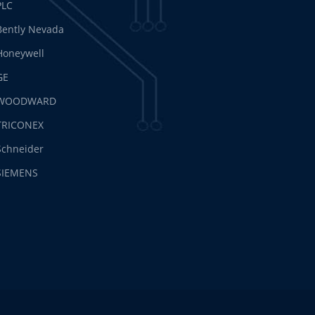
PLC
Bently Nevada
Honeywell
GE
WOODWARD
TRICONEX
Schneider
SIEMENS