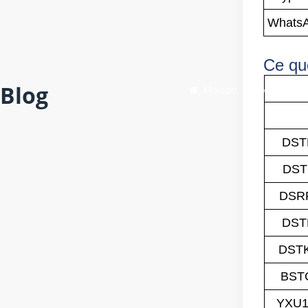
WhatsA
Ce qu
Blog
Maison
/
Blog
/
L'aut
DST
DST
DSRF
DST
DSTK
BST
YXU1