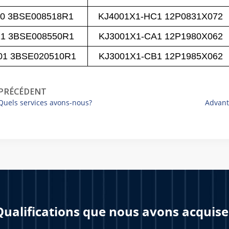
30 3BSE008518R1
KJ4001X1-HC1 12P0831X072
21 3BSE008550R1
KJ3001X1-CA1 12P1980X062
01 3BSE020510R1
KJ3001X1-CB1 12P1985X062
PRÉCÉDENT
Quels services avons-nous?
Advant
Qualifications que nous avons acquise