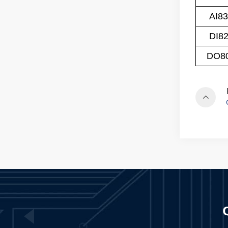
AI8
DI8
DO8