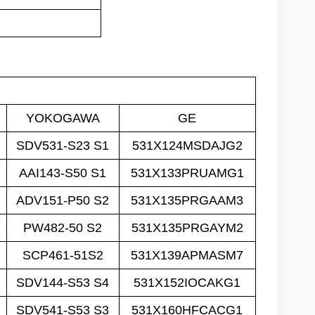
uvelles innovations en matière d'API
YOKOGAWA
GE
SDV531-S23 S1
531X124MSDAJG2
AAI143-S50 S1
531X133PRUAMG1
ADV151-P50 S2
531X135PRGAAM3
PW482-50 S2
531X135PRGAYM2
SCP461-51S2
531X139APMASM7
SDV144-S53 S4
531X152IOCAKG1
SDV541-S53 S3
531X160HFCACG1