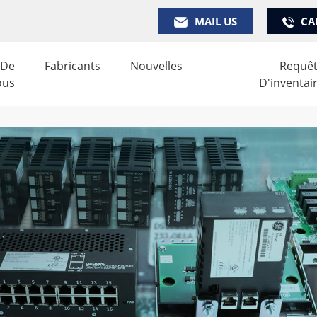
MAIL US
CA
 De
Fabricants
Nouvelles
Requê
ous
D'inventai