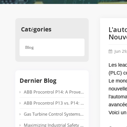
Catégories
L'aut
Nouve
Blog
Jun 29
Les lea
(PLC) co
Dernier Blog
Le monde
nouvell
ABB Procontrol P14: A Proven Power Plant Automation System Supporting Reliable Generation for Decades
l'autom
ABB Procontrol P13 vs. P14: Technical Comparison and Spare Parts Guide
avancées
Voici u
Gas Turbine Control Systems: Common Automation Platforms and Spare Parts Used in Power Generation
Maximizing Industrial Safety and Connectivity with the HIMA HIMatrix Series