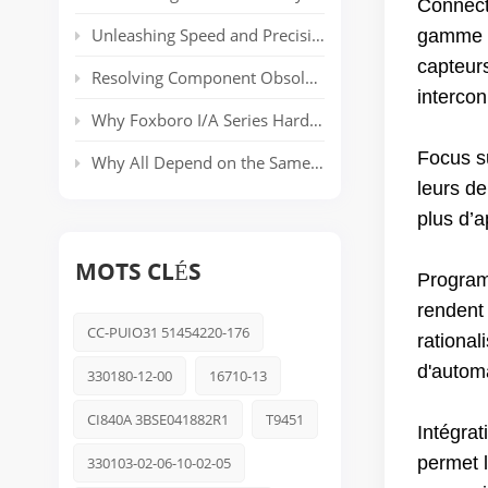
Connect
Unleashing Speed and Precision: The Power of ABB’s AC 800PEC Control System
gamme p
capteurs
Resolving Component Obsolescence in ICS Triplex Trusted® T8000 Series Safety Systems
interco
Why Foxboro I/A Series Hardware Still Dominates Long-Life Process Plants
Focus su
Why All Depend on the Same Safety Platform: Triconex
leurs de
plus d’a
MOTS CLÉS
Programm
rendent 
CC-PUIO31 51454220-176
rationa
d'autom
330180-12-00
16710-13
CI840A 3BSE041882R1
T9451
Intégrat
permet l
330103-02-06-10-02-05