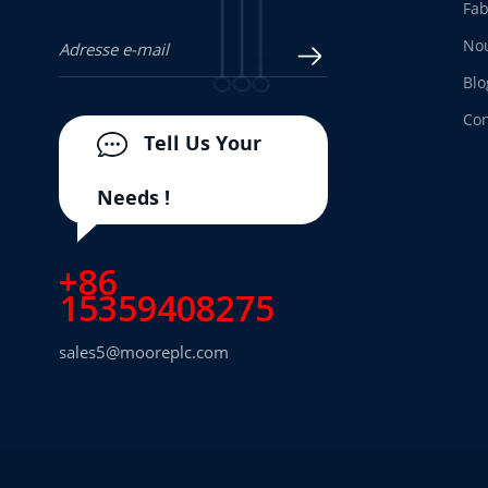
Fab
Nou
Blo
Con
Tell Us Your
Needs !
+86
15359408275
sales5@mooreplc.com