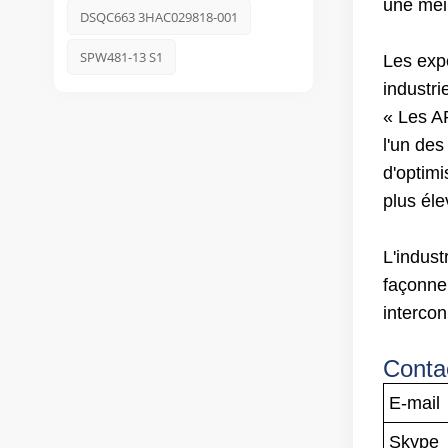
une meil
DSQC663 3HAC029818-001
SPW481-13 S1
Les expe
industrie
« Les AP
l'un des
d'optimi
plus éle
L'indus
façonne
intercon
Conta
E-mail
Skype