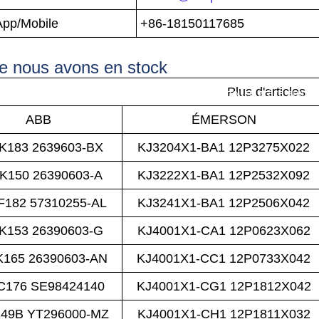
pp/Mobile
+86-18150117685
e nous avons en stock
Plus d'articles
omatisation industrielle bénéficie d'un coup de pouce grâce aux no
ABB
ÉMERSON
K183 2639603-BX
KJ3204X1-BA1 12P3275X022
K150 26390603-A
KJ3222X1-BA1 12P2532X092
182 57310255-AL
KJ3241X1-BA1 12P2506X042
K153 26390603-G
KJ4001X1-CA1 12P0623X062
165 26390603-AN
KJ4001X1-CC1 12P0733X042
C176 SE98424140
KJ4001X1-CG1 12P1812X042
49B YT296000-MZ
KJ4001X1-CH1 12P1811X032