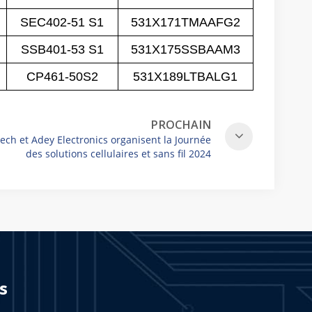
SEC402-51 S1
531X171TMAAFG2
SSB401-53 S1
531X175SSBAAM3
CP461-50S2
531X189LTBALG1
PROCHAIN
ech et Adey Electronics organisent la Journée
des solutions cellulaires et sans fil 2024
s