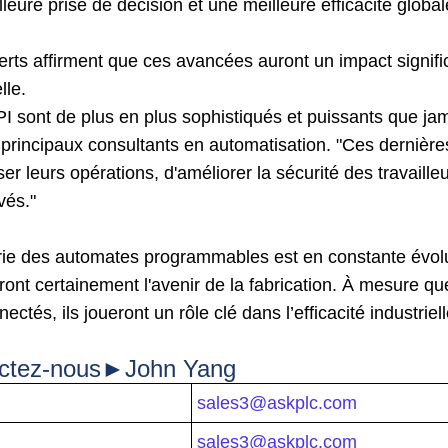
leure prise de décision et une meilleure efficacité globa
rts affirment que ces avancées auront un impact significa
lle.
I sont de plus en plus sophistiqués et puissants que jam
 principaux consultants en automatisation. "Ces dernière
ser leurs opérations, d'améliorer la sécurité des travaille
vés."
trie des automates programmables est en constante évol
ront certainement l'avenir de la fabrication. À mesure q
nectés, ils joueront un rôle clé dans l’efficacité industrie
ctez-nous►John Yang
sales3@askplc.com
sales3@askplc.com