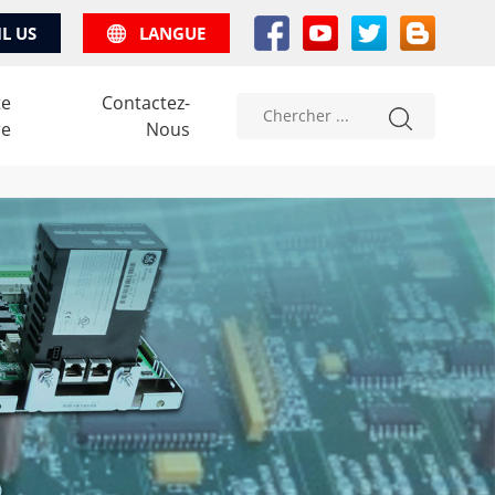
IL US
LANGUE
te
Contactez-
re
Nous