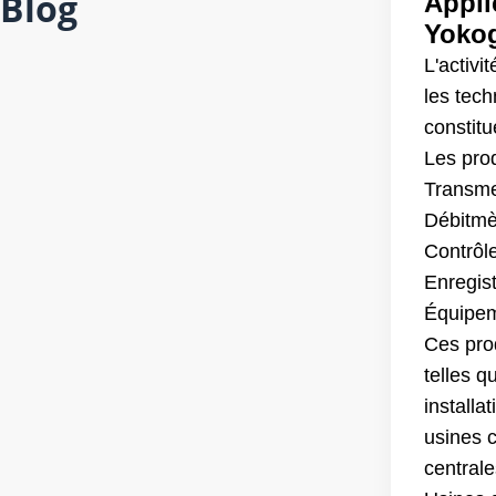
Blog
Appli
Yoko
L'activi
les tec
constitu
Les pro
Transmet
Débitmè
Contrôl
Enregis
Équipem
Ces prod
telles q
installa
usines 
centrale