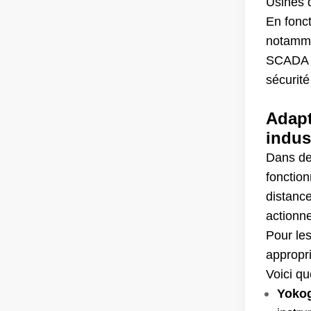
Usines 
En fonct
notamm
SCADA e
sécurité
Adapt
indus
Dans de 
fonction
distance
actionn
Pour le
appropr
Voici q
Yoko