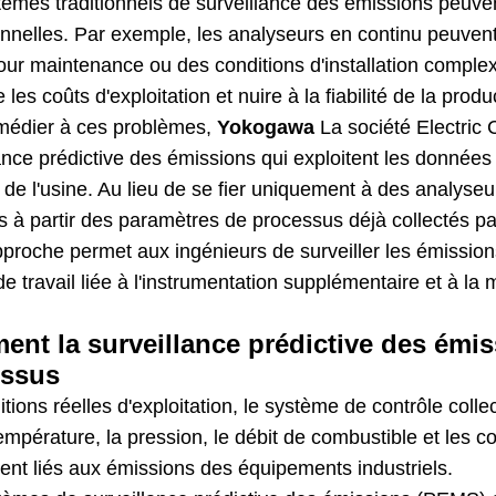
èmes traditionnels de surveillance des émissions peuven
onnelles. Par exemple, les analyseurs en continu peuven
our maintenance ou des conditions d'installation complex
e les coûts d'exploitation et nuire à la fiabilité de la produ
médier à ces problèmes,
Yokogawa
La société Electric
ance prédictive des émissions qui exploitent les donnée
 de l'usine. Au lieu de se fier uniquement à des analyse
 à partir des paramètres de processus déjà collectés par
proche permet aux ingénieurs de surveiller les émissions
e travail liée à l'instrumentation supplémentaire et à la
nt la surveillance prédictive des émis
essus
tions réelles d'exploitation, le système de contrôle col
empérature, la pression, le débit de combustible et les 
ent liés aux émissions des équipements industriels.