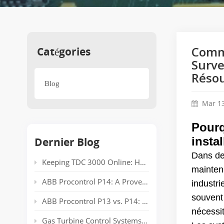
Catégories
Comme
Surve
Résou
Blog
Mar 13
Pourq
Dernier Blog
instal
Dans de
Keeping TDC 3000 Online: Honeywell EPLCG Gateway Compatibility, Specifications and Spare Parts
mainten
ABB Procontrol P14: A Proven Power Plant Automation System Supporting Reliable Generation for Decades
industri
souvent
ABB Procontrol P13 vs. P14: Technical Comparison and Spare Parts Guide
nécessit
Gas Turbine Control Systems: Common Automation Platforms and Spare Parts Used in Power Generation