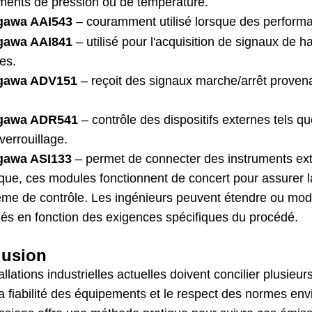
uments de pression ou de température.
gawa
AAI543
– couramment utilisé lorsque des performa
gawa
AAI841
– utilisé pour l'acquisition de signaux de h
ues.
gawa
ADV151
– reçoit des signaux marche/arrêt provenan
gawa
ADR541
– contrôle des dispositifs externes tels q
rverrouillage.
gawa
ASI133
– permet de connecter des instruments ext
que, ces modules fonctionnent de concert pour assurer la
ème de contrôle. Les ingénieurs peuvent étendre ou mod
iés en fonction des exigences spécifiques du procédé.
lusion
allations industrielles actuelles doivent concilier plusie
la fiabilité des équipements et le respect des normes en