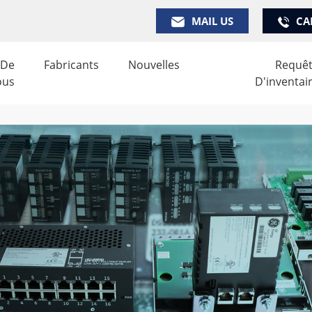
MAIL US
CA
 De
Fabricants
Nouvelles
Requê
ous
D'inventai