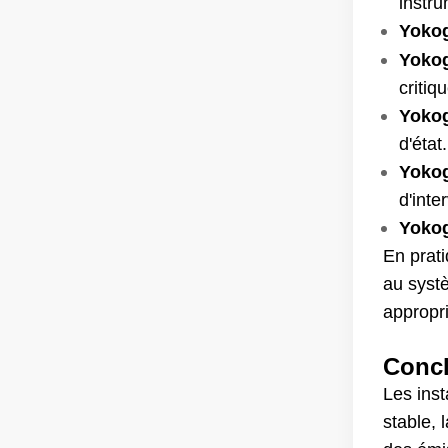
instr
Yoko
Yoko
critiq
Yoko
d'état.
Yoko
d'inte
Yoko
En prati
au syst
appropr
Conc
Les inst
stable, 