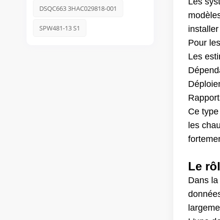
Les sys
DSQC663 3HAC029818-001
modèles 
SPW481-13 S1
install
Pour les
Les esti
Dépenda
Déploiem
Rapport
Ce type 
les chau
forteme
Le rô
Dans la 
données 
largemen