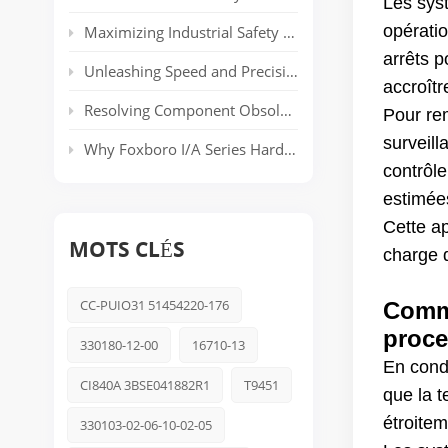
Les syst
opérati
Maximizing Industrial Safety and Connectivity with the HIMA HIMatrix Series
arrêts p
Unleashing Speed and Precision: The Power of ABB’s AC 800PEC Control System
accroîtr
Resolving Component Obsolescence in ICS Triplex Trusted® T8000 Series Safety Systems
Pour re
surveill
Why Foxboro I/A Series Hardware Still Dominates Long-Life Process Plants
contrôle
estimées
Cette ap
MOTS CLÉS
charge d
CC-PUIO31 51454220-176
Comme
proc
330180-12-00
16710-13
En condi
CI840A 3BSE041882R1
T9451
que la t
étroitem
330103-02-06-10-02-05