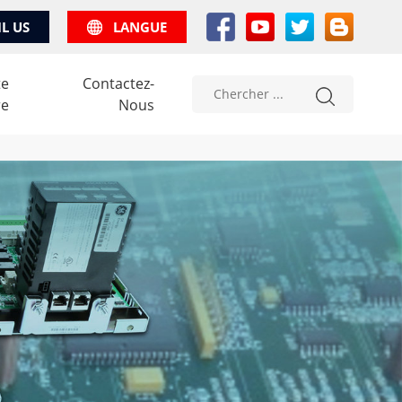
IL US
LANGUE
te
Contactez-
re
Nous