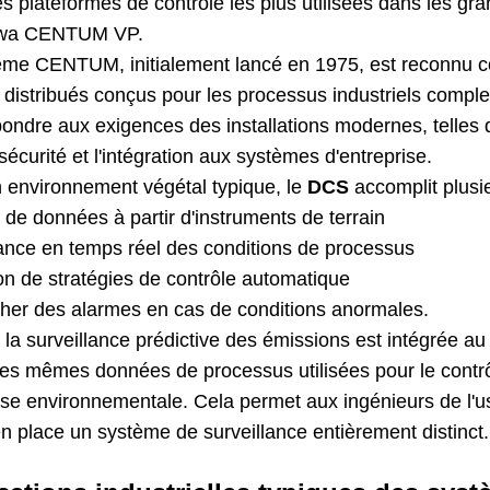
s plateformes de contrôle les plus utilisées dans les grand
wa CENTUM VP.
ème CENTUM, initialement lancé en 1975, est reconnu 
 distribués conçus pour les processus industriels comple
ondre aux exigences des installations modernes, telles qu
sécurité et l'intégration aux systèmes d'entreprise.
 environnement végétal typique, le
DCS
accomplit plusie
 de données à partir d'instruments de terrain
lance en temps réel des conditions de processus
on de stratégies de contrôle automatique
her des alarmes en cas de conditions anormales.
 la surveillance prédictive des émissions est intégrée 
les mêmes données de processus utilisées pour le contrô
yse environnementale. Cela permet aux ingénieurs de l'us
n place un système de surveillance entièrement distinct.
e-commande distribués (DCS) et la surveillance prédictive des ém