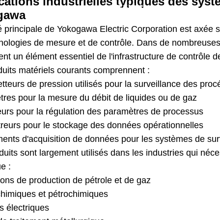
cations industrielles typiques des sys
industriels
gawa
té principale de Yokogawa Electric Corporation est axée su
hnologies de mesure et de contrôle. Dans de nombreuse
ent un élément essentiel de l'infrastructure de contrôle 
duits matériels courants comprennent :
teurs de pression utilisés pour la surveillance des pro
tres pour la mesure du débit de liquides ou de gaz
eurs pour la régulation des paramètres de processus
treurs pour le stockage des données opérationnelles
ents d'acquisition de données pour les systèmes de surve
uits sont largement utilisés dans les industries qui néce
ue :
tions de production de pétrole et de gaz
chimiques et pétrochimiques
s électriques