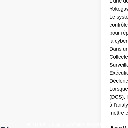
L'une de
Yokoga
Le syst
contrôle
pour rép
la cyber
Dans un
Collecte
Surveil
Exécuti
Déclenc
Lorsque
(DCS), 
à l'anal
mettre e
Maison
/
Blog
/
Comment les systèmes de contrôl