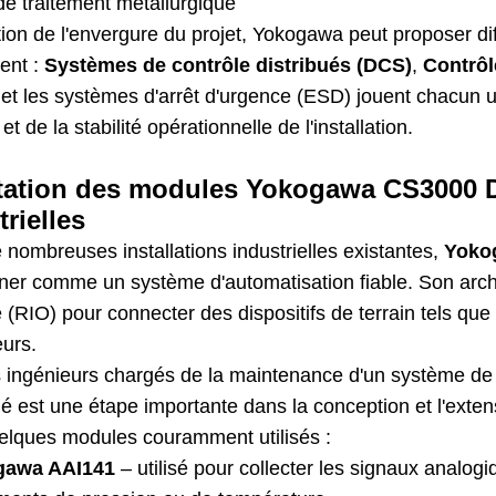
de traitement métallurgique
ion de l'envergure du projet, Yokogawa peut proposer dif
ent :
Systèmes de contrôle distribués (DCS)
,
Contrô
t les systèmes d'arrêt d'urgence (ESD) jouent chacun un 
 et de la stabilité opérationnelle de l'installation.
ation des modules Yokogawa CS3000 D
trielles
nombreuses installations industrielles existantes,
Yoko
ner comme un système d'automatisation fiable. Son archi
 (RIO) pour connecter des dispositifs de terrain tels qu
eurs.
s ingénieurs chargés de la maintenance d'un système de 
ié est une étape importante dans la conception et l'exte
uelques modules couramment utilisés :
gawa
AAI141
– utilisé pour collecter les signaux analog