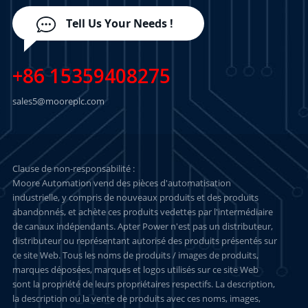
Tell Us Your Needs !
+86 15359408275
sales5@mooreplc.com
Clause de non-responsabilité :
Moore Automation vend des pièces d'automatisation
industrielle, y compris de nouveaux produits et des produits
abandonnés, et achète ces produits vedettes par l'intermédiaire
de canaux indépendants. Apter Power n'est pas un distributeur,
distributeur ou représentant autorisé des produits présentés sur
ce site Web. Tous les noms de produits / images de produits,
marques déposées, marques et logos utilisés sur ce site Web
sont la propriété de leurs propriétaires respectifs. La description,
la description ou la vente de produits avec ces noms, images,