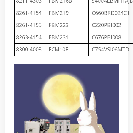
8211-4303
FBM216B
IS400AEBMH1AJ
8261-4154
FBM219
IC660BRD024C1
8261-4155
FBM223
IC220PBI002
8263-4154
FBM231
IC676PBI008
8300-4003
FCM10E
IC754VSI06MTD