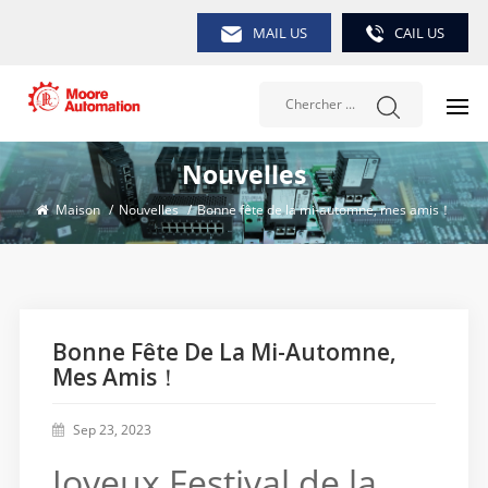
MAIL US
CAIL US
Nouvelles
Maison
/
Nouvelles
/
Bonne fête de la mi-automne, mes amis！
Bonne Fête De La Mi-Automne,
Mes Amis！
Sep 23, 2023
Joyeux Festival de la