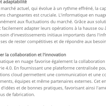
et adaptabilité
 marché actuel, qui évolue à un rythme effréné, la ca
ons changeantes est cruciale.
L'informatique en nuage 
anément aux fluctuations du marché.
Grâce aux soluti
 facilement adapter leurs opérations à la hausse ou 
esoin d'investissements initiaux importants dans l'inf
ises de rester compétitives et de répondre aux besoins
er la collaboration et l'innovation
matique en nuage favorise également la collaboration 
rie 4.0.
En fournissant une plateforme centralisée pou
utions cloud permettent une communication et une coll
ments, équipes et même partenaires externes.
Cet en
 d'idées et de bonnes pratiques, favorisant ainsi l'amé
us de fabrication.
son
/
Blog
/
Faire progresser l'industrie 4.0 grâce aux solutions 