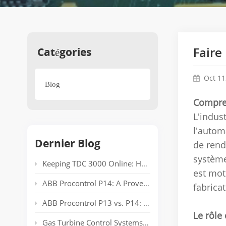
Catégories
Faire
Oct 11
Blog
Compren
L'indus
l'autom
Dernier Blog
de rend
système
Keeping TDC 3000 Online: Honeywell EPLCG Gateway Compatibility, Specifications and Spare Parts
est mot
ABB Procontrol P14: A Proven Power Plant Automation System Supporting Reliable Generation for Decades
fabrica
ABB Procontrol P13 vs. P14: Technical Comparison and Spare Parts Guide
Le rôle
Gas Turbine Control Systems: Common Automation Platforms and Spare Parts Used in Power Generation