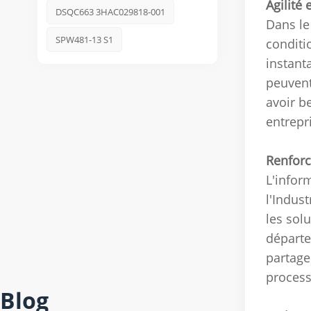
Agilité 
DSQC663 3HAC029818-001
Dans le
SPW481-13 S1
conditi
instant
peuvent
avoir b
entrepr
Renforc
L'infor
l'Indust
les sol
départe
partage
process
Blog
Mai