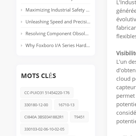
L'Indus
Maximizing Industrial Safety and Connectivity with the HIMA HIMatrix Series
générée
évoluti
Unleashing Speed and Precision: The Power of ABB’s AC 800PEC Control System
fabrica
Resolving Component Obsolescence in ICS Triplex Trusted® T8000 Series Safety Systems
flexibl
Why Foxboro I/A Series Hardware Still Dominates Long-Life Process Plants
Visibil
L'un de
d'obten
MOTS CLÉS
cloud p
capteur
CC-PUIO31 51454220-176
permet 
potenti
330180-12-00
16710-13
considé
CI840A 3BSE041882R1
T9451
potenti
330103-02-06-10-02-05