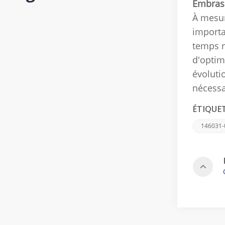
Embrass
À mesur
importa
temps r
d'optim
évoluti
nécessa
ÉTIQUE
146031-