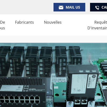
MAIL US
CA
 De
Fabricants
Nouvelles
Requê
ous
D'inventai