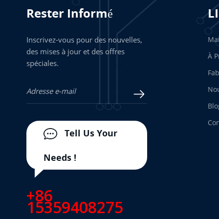
Rester Informé
L
Inscrivez-vous pour des nouvelles,
Ma
des mises à jour et des offres
À P
spéciales.
Fab
Nou
Blo
Con
Tell Us Your
Needs !
+86
15359408275