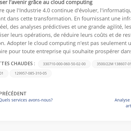
er l'avenir grâce au cloud computing
e que l'Industrie 4.0 continue d'évoluer, l'informati
nt dans cette transformation.
En fournissant une infra
éel, des analyses prédictives et une grande agilité, l
iser leurs opérations, de réduire leurs coûts et de r
on.
Adopter le cloud computing n'est pas seulement un
ire pour toute entreprise qui souhaite prospérer dans 
330710-000-060-50-02-00
3500/22M 138607-0
TTES CHAUDES :
01
129957-085-310-05
PRÉCÉDENT
Quels services avons-nous?
Analyse 
ar
logique