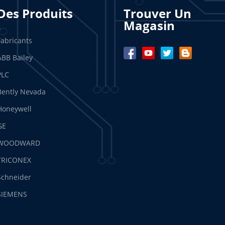
Des Produits
Trouver Un
Magasin
Fabricants
ABB Bailey
PLC
Bently Nevada
Honeywell
GE
WOODWARD
TRICONEX
Schneider
SIEMENS