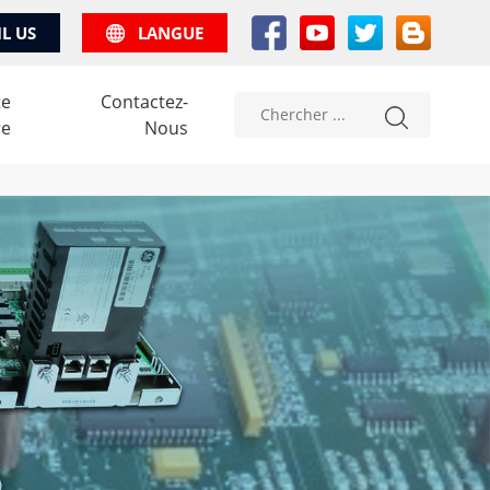
IL US
LANGUE
te
Contactez-
re
Nous