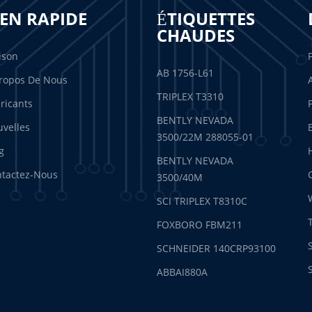
IEN RAPIDE
ÉTIQUETTES
CHAUDES
ison
AB 1756-L61
ropos De Nous
TRIPLEX T3310
ricants
BENTLY NEVADA
velles
3500/22M 288055-01
g
BENTLY NEVADA
tactez-Nous
3500/40M
SCI TRIPLEX T8310C
FOXBORO FBM211
SCHNEIDER 140CRP93100
ABBAI880A