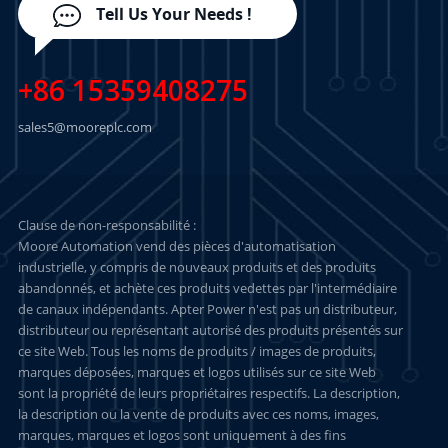
Tell Us Your Needs !
+86 15359408275
sales5@mooreplc.com
Clause de non-responsabilité :
Moore Automation vend des pièces d'automatisation
industrielle, y compris de nouveaux produits et des produits
abandonnés, et achète ces produits vedettes par l'intermédiaire
de canaux indépendants. Apter Power n'est pas un distributeur,
distributeur ou représentant autorisé des produits présentés sur
ce site Web. Tous les noms de produits / images de produits,
marques déposées, marques et logos utilisés sur ce site Web
sont la propriété de leurs propriétaires respectifs. La description,
la description ou la vente de produits avec ces noms, images,
marques, marques et logos sont uniquement à des fins