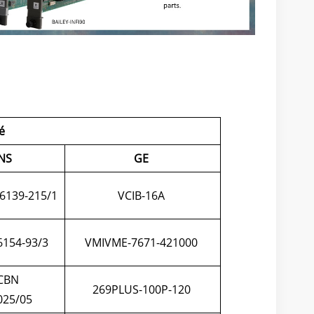
é
NS
GE
6139-215/1
VCIB-16A
154-93/3
VMIVME-7671-421000
CBN
269PLUS-100P-120
025/05