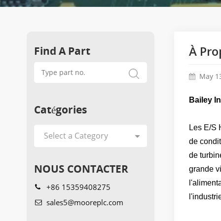
Find A Part
À Pro
May 13
Bailey I
Catégories
Les E/S H
de condi
de turbin
NOUS CONTACTER
grande v
l'aliment
+86 15359408275
l'industr
sales5@mooreplc.com