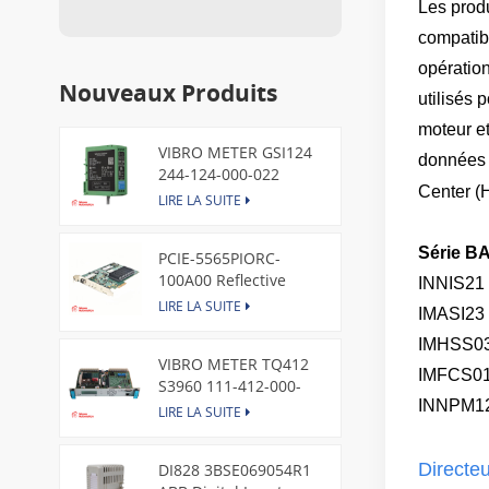
Les prod
compatib
opération
Nouveaux Produits
utilisés
moteur et
VIBRO METER GSI124
données e
244-124-000-022
Center (H
Piezoelectric Pressure
LIRE LA SUITE
Transducer
Série B
PCIE-5565PIORC-
100A00 Reflective
INNIS21
Memory PCI Express
LIRE LA SUITE
IMASI23
Node Card /GE
IMHSS0
VIBRO METER TQ412
IMFCS0
S3960 111-412-000-
INNPM1
013 Reverse Mount
LIRE LA SUITE
Directe
DI828 3BSE069054R1