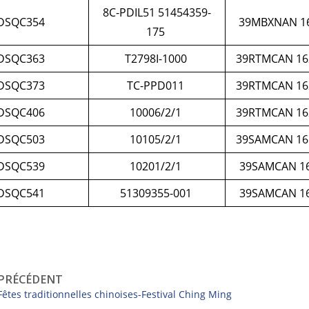
8C-PDIL51 51454359-
DSQC354
39MBXNAN 16
175
DSQC363
T2798I-1000
39RTMCAN 16
DSQC373
TC-PPD011
39RTMCAN 16
DSQC406
10006/2/1
39RTMCAN 16
DSQC503
10105/2/1
39SAMCAN 16
DSQC539
10201/2/1
39SAMCAN 16
DSQC541
51309355-001
39SAMCAN 16
PRÉCÉDENT
Fêtes traditionnelles chinoises-Festival Ching Ming