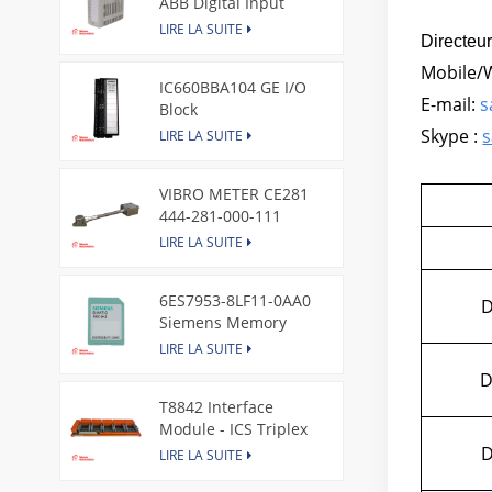
ABB Digital Input
Module
LIRE LA SUITE
Directeu
Mobile/
IC660BBA104 GE I/O
E-mail:
s
Block
Skype :
s
LIRE LA SUITE
VIBRO METER CE281
444-281-000-111
Piezoelectric Pressure
LIRE LA SUITE
Transducer
6ES7953-8LF11-0AA0
Siemens Memory
Card
LIRE LA SUITE
D
T8842 Interface
Module - ICS Triplex
LIRE LA SUITE