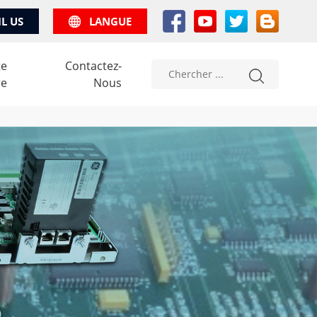
IL US
LANGUE
te
Contactez-
re
Nous