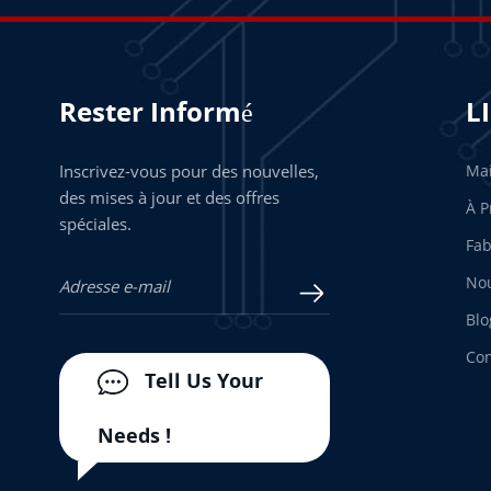
Rester Informé
L
Inscrivez-vous pour des nouvelles,
Ma
des mises à jour et des offres
À P
spéciales.
Fab
Nou
Blo
Con
Tell Us Your
Needs !