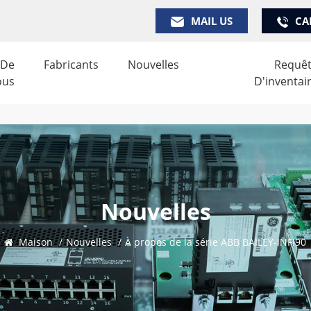
MAIL US
CA
 De
Fabricants
Nouvelles
Requê
ous
D'inventai
Nouvelles
Maison
/
Nouvelles
/
À propos de la série ABB BAILEY-INFI90