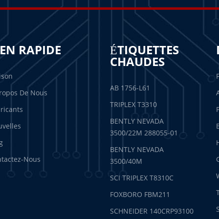
IEN RAPIDE
ÉTIQUETTES
CHAUDES
ison
AB 1756-L61
ropos De Nous
TRIPLEX T3310
ricants
BENTLY NEVADA
velles
3500/22M 288055-01
g
BENTLY NEVADA
tactez-Nous
3500/40M
SCI TRIPLEX T8310C
FOXBORO FBM211
SCHNEIDER 140CRP93100