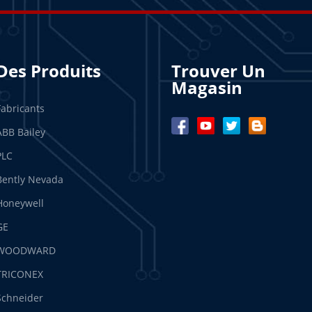
Des Produits
Trouver Un
Magasin
Fabricants
ABB Bailey
PLC
Bently Nevada
Honeywell
GE
WOODWARD
TRICONEX
Schneider