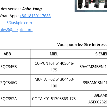
r des ventes :
John Yang
WhatsApp :
+86 18150117685
ales3@askplc.com
ales3@askplc.com
Vous pourriez être intéress
ABB
MIEL
SIEME
CC-PCNT01 51405046-
DSQC345B
39ACM24BEN 1
175
MU-TAIH02 51304453-
SQC346G
39EAMCBN 16
100
39EAM
DSQC352A
CC-TAIX01 51308363-175
A5E00282