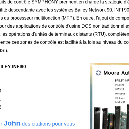
uits de contrôle SYMPHONY prennent en charge la stratégie d'év
ilité descendante avec les systèmes Bailey Network 90, INFI 90
s du processeur multifonction (MFP). En outre, l'ajout de compos
 pour des applications de contrôle d'usine DCS non traditionnel
 les opérations d'unités de terminaux distants (RTU), complète
ntre ces zones de contrôle est facilité à la fois au niveau du 
SI).
AILEY-INFI90
3
1
2
John
ur
des citations pour vous