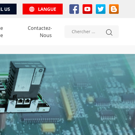
IL US
LANGUE
te
Contactez-
re
Nous