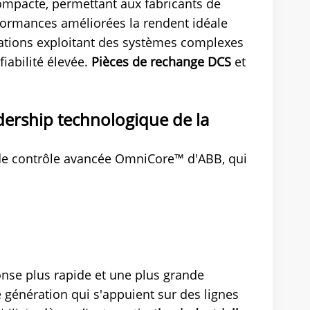
compacte, permettant aux fabricants de
rformances améliorées la rendent idéale
lations exploitant des systèmes complexes
fiabilité élevée.
Pièces de rechange DCS
et
adership technologique de la
 de contrôle avancée OmniCore™ d'ABB, qui
onse plus rapide et une plus grande
 génération qui s'appuient sur des lignes
s familles de robots dotés d'IA