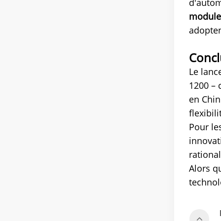
d'autom
module
adopten
Concl
Le lanc
1200 – 
en Chin
flexibil
Pour le
innovat
rationa
Alors q
technol