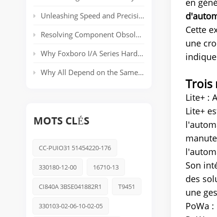
en géné
d'autom
Unleashing Speed and Precision: The Power of ABB’s AC 800PEC Control System
Cette e
Resolving Component Obsolescence in ICS Triplex Trusted® T8000 Series Safety Systems
une cro
Why Foxboro I/A Series Hardware Still Dominates Long-Life Process Plants
indique
Why All Depend on the Same Safety Platform: Triconex
Trois 
Lite+ :
Lite+ e
MOTS CLÉS
l'autom
manuten
CC-PUIO31 51454220-176
l'autom
Son int
330180-12-00
16710-13
des sol
CI840A 3BSE041882R1
T9451
une ges
PoWa : 
330103-02-06-10-02-05