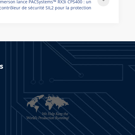
merson lance PACSystems™ RX3i CPS400 : un
ontrôleur de sécurité SIL2 pour la protection
industrielle moderne
s