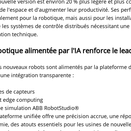
ouvelle version est environ 20 % plus légère et plus 
de l'espace et d'augmenter leur productivité. Ses pe
lement pour la robotique, mais aussi pour les instal
e les systèmes de contrôle distribués nécessitant une 
ration technique.
botique alimentée par l'IA renforce le le
is nouveaux robots sont alimentés par la plateforme
une intégration transparente :
s de capteurs
t edge computing
de simulation ABB RobotStudio®
lateforme unifiée offre une précision accrue, une rép
ie, des atouts essentiels pour les usines de nouvelle
ABB renforce le leadership chinois en robotique avec trois nouvelle