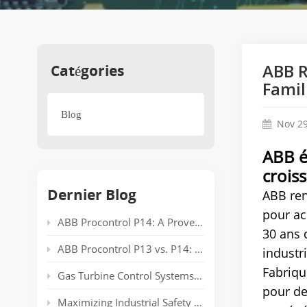
Catégories
ABB R
Famil
Blog
Nov 29
ABB é
crois
Dernier Blog
ABB ren
pour ac
ABB Procontrol P14: A Proven Power Plant Automation System Supporting Reliable Generation for Decades
30 ans 
ABB Procontrol P13 vs. P14: Technical Comparison and Spare Parts Guide
industr
Fabriqu
Gas Turbine Control Systems: Common Automation Platforms and Spare Parts Used in Power Generation
pour de
Maximizing Industrial Safety and Connectivity with the HIMA HIMatrix Series