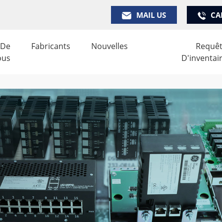
MAIL US
CA
 De
Fabricants
Nouvelles
Requê
ous
D'inventai