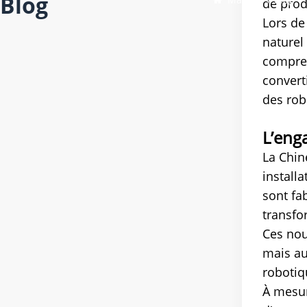
Blog
de prod
Lors de
naturel
compren
convert
des rob
L’eng
La Chin
install
sont fa
transfo
Ces nou
mais au
robotiq
À mesur