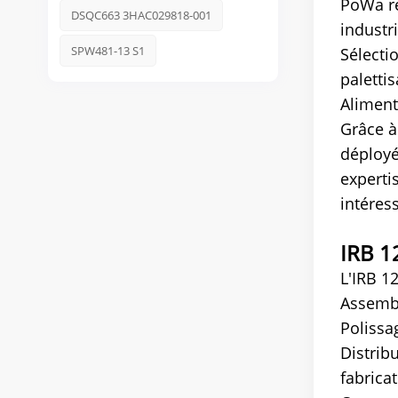
PoWa re
DSQC663 3HAC029818-001
industri
SPW481-13 S1
Sélecti
paletti
Aliment
Grâce à
déployé
experti
intéres
IRB 1
L'IRB 1
Assemb
Polissa
Distrib
fabrica