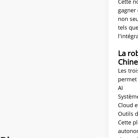
Cette n
gagner 
non seu
tels qu
l'intég
La ro
Chine
Les tro
permet 
AI
Système
Cloud e
Outils 
Cette p
autonom
Maison
/
Blog
/