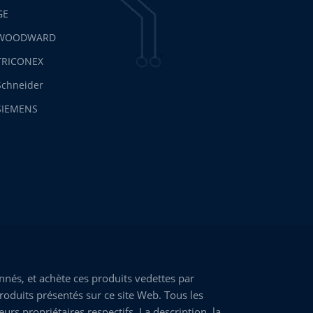
GE
WOODWARD
TRICONEX
Schneider
SIEMENS
nés, et achète ces produits vedettes par
roduits présentés sur ce site Web. Tous les
rs propriétaires respectifs. La description, la