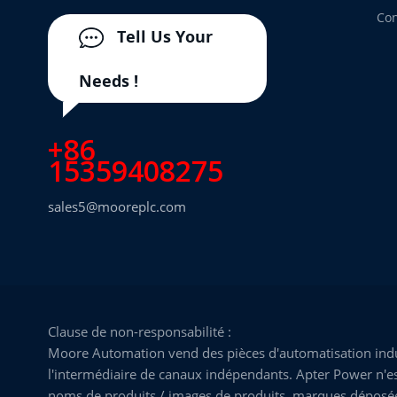
Con
Tell Us Your
Needs !
+86
15359408275
sales5@mooreplc.com
Clause de non-responsabilité :
Moore Automation vend des pièces d'automatisation indus
l'intermédiaire de canaux indépendants. Apter Power n'est
noms de produits / images de produits, marques déposées, 