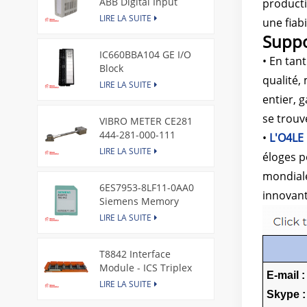
ABB Digital Input
producti
Module
LIRE LA SUITE
une fiabi
Suppo
IC660BBA104 GE I/O
• En tan
Block
qualité,
LIRE LA SUITE
entier, 
se trouv
VIBRO METER CE281
444-281-000-111
•
L'O4LE
Piezoelectric Pressure
LIRE LA SUITE
éloges p
Transducer
mondiale
6ES7953-8LF11-0AA0
innovant
Siemens Memory
Card
LIRE LA SUITE
T8842 Interface
Module - ICS Triplex
E-mail :
LIRE LA SUITE
Skype 