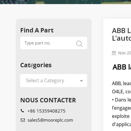
Find A Part
ABB L
L'aut
Nov 29
Catégories
ABB l
ABB, lea
O4LE, co
NOUS CONTACTER
• Dans l
l’engage
+86 15359408275
exploite
sales5@mooreplc.com
d'applic