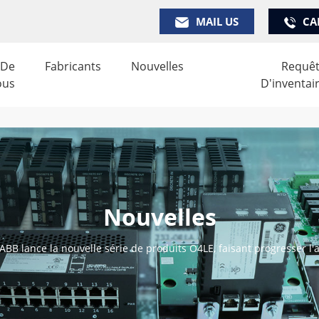
MAIL US
CA
 De
Fabricants
Nouvelles
Requê
ous
D'inventai
Nouvelles
ABB lance la nouvelle série de produits O4LE, faisant progresser l'