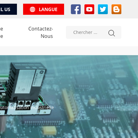
IL US
LANGUE
te
Contactez-
re
Nous
automatisation industrielle