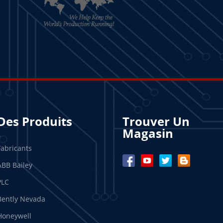
Des Produits
Trouver Un
Magasin
Fabricants
ABB Bailey
PLC
Bently Nevada
Honeywell