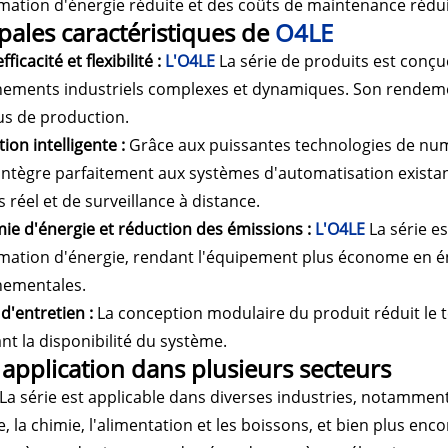
tion d'énergie réduite et des coûts de maintenance rédui
ipales caractéristiques de
O4LE
fficacité et flexibilité :
L'O4LE
La série de produits est conç
ements industriels complexes et dynamiques. Son rendement él
us de production.
tion intelligente :
Grâce aux puissantes technologies de numér
intègre parfaitement aux systèmes d'automatisation existan
 réel et de surveillance à distance.
ie d'énergie et réduction des émissions :
L'O4LE
La série e
ation d'énergie, rendant l'équipement plus économe en é
nementales.
é d'entretien :
La conception modulaire du produit réduit le 
nt la disponibilité du système.
 application dans plusieurs secteurs
La série est applicable dans diverses industries, notammen
e, la chimie, l'alimentation et les boissons, et bien plus enc