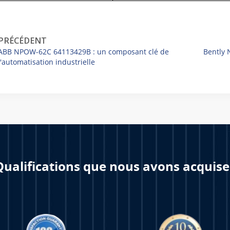
PRÉCÉDENT
ABB NPOW-62C 64113429B : un composant clé de
Bently 
l'automatisation industrielle
Qualifications que nous avons acquise