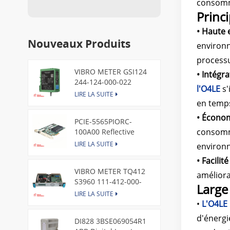
consomma
Princ
• Haute e
Nouveaux Produits
environn
process
VIBRO METER GSI124
• Intégra
244-124-000-022
l'O4LE
s'
Piezoelectric Pressure
LIRE LA SUITE
Transducer
en temps
• Économ
PCIE-5565PIORC-
consomm
100A00 Reflective
Memory PCI Express
LIRE LA SUITE
environ
Node Card /GE
• Facilit
VIBRO METER TQ412
améliora
S3960 111-412-000-
Large
013 Reverse Mount
LIRE LA SUITE
•
L'O4LE
d'énergi
DI828 3BSE069054R1