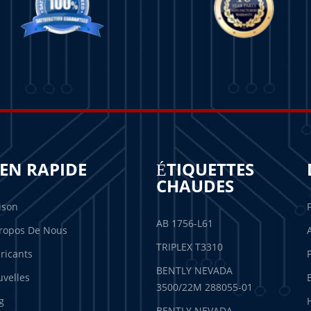
IEN RAPIDE
ÉTIQUETTES
CHAUDES
ison
AB 1756-L61
ropos De Nous
TRIPLEX T3310
ricants
BENTLY NEVADA
velles
3500/22M 288055-01
g
BENTLY NEVADA