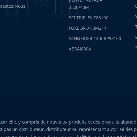
tactez-Nous
3500/40M
SCI TRIPLEX T8310C
FOXBORO FBM211
SCHNEIDER 140CRP93100
ABBAI880A
trielle, y compris de nouveaux produits et des produits abandon
 pas un distributeur, distributeur ou représentant autorisé des p
marques et logos utilisés sur ce site Web sont la propriété de leu