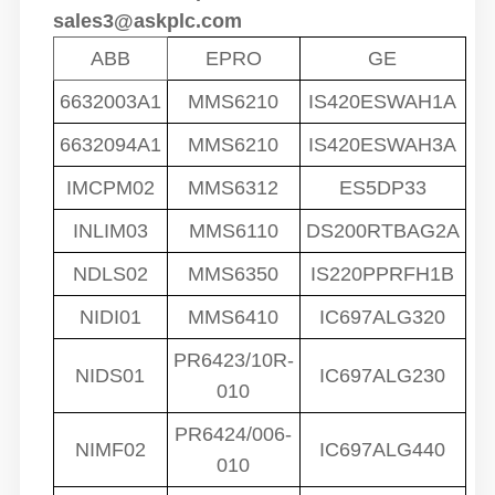
sales3@askplc.com
ABB
EPRO
GE
6632003A1
MMS6210
IS420ESWAH1A
6632094A1
MMS6210
IS420ESWAH3A
IMCPM02
MMS6312
ES5DP33
INLIM03
MMS6110
DS200RTBAG2A
NDLS02
MMS6350
IS220PPRFH1B
NIDI01
MMS6410
IC697ALG320
PR6423/10R-
NIDS01
IC697ALG230
010
PR6424/006-
NIMF02
IC697ALG440
010