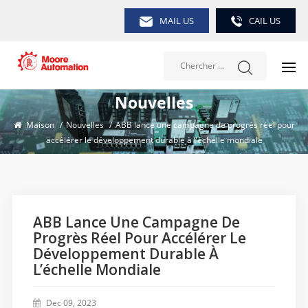
MAIL US
CAIL US
Nouvelles
Maison
/
Nouvelles
/
ABB lance une campagne de progrès réel pour
accélérer le développement durable à l’échelle mondiale
ABB Lance Une Campagne De
Progrès Réel Pour Accélérer Le
Développement Durable À
L’échelle Mondiale
Dec 09, 2023