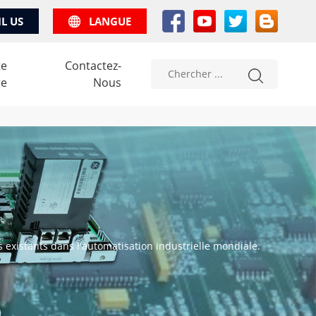
IL US
LANGUE
te
Contactez-
re
Nous
existants dans l'automatisation industrielle mondiale.