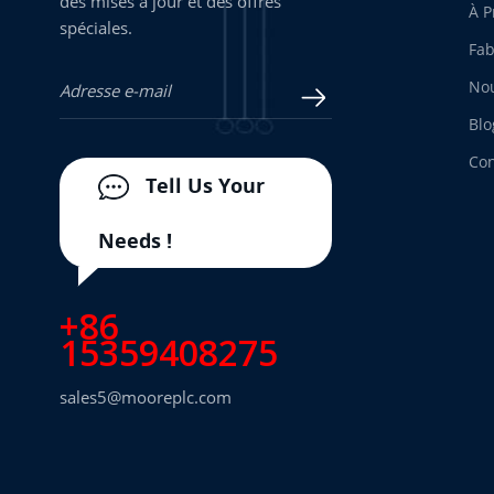
des mises à jour et des offres
À P
spéciales.
Fab
Nou
Blo
Con
Tell Us Your
Needs !
+86
15359408275
sales5@mooreplc.com