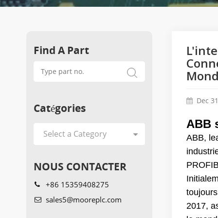
Find A Part
L'int
Conne
Mondi
Dec 31
Catégories
ABB s
ABB, lea
industri
NOUS CONTACTER
PROFIB
Initial
+86 15359408275
toujour
sales5@mooreplc.com
2017, a