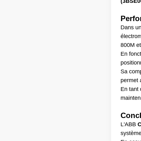
(3BSE0
Perfo
Dans un
électro
800M et
En fonc
positio
Sa compa
permet a
En tant 
mainten
Conc
L'ABB
C
systèmes