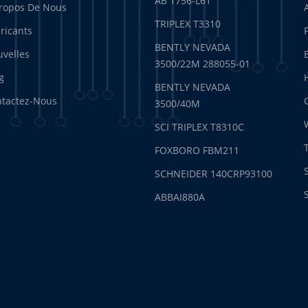
AB 1756-L61
ropos De Nous
TRIPLEX T3310
ricants
BENTLY NEVADA
velles
3500/22M 288055-01
g
BENTLY NEVADA
tactez-Nous
3500/40M
SCI TRIPLEX T8310C
FOXBORO FBM211
SCHNEIDER 140CRP93100
ABBAI880A