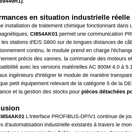
69449R1)
.
rmances en situation industrielle réelle
e installation de traitement chimique fonctionnant dans 
magnétiques,
CI854AK01
permet une communication PRO
 les stations d'E/S S800 sur de longues distances de câ
tionnement continu, le module prend en charge l'échange
nnement précis des vannes, la commande des moteurs et l
tibilité avec les versions matérielles AC 800M 4.0 à 5.1
ux ingénieurs d'intégrer le module de manière transparen
que petit équipement relevant de la catégorie 5 de la DEEE
ance et la gestion des stocks pour
pièces détachées po
lusion
I854AK01
L'interface PROFIBUS-DP/V1 continue de joue
 d'automatisation industrielle existants à travers le mo