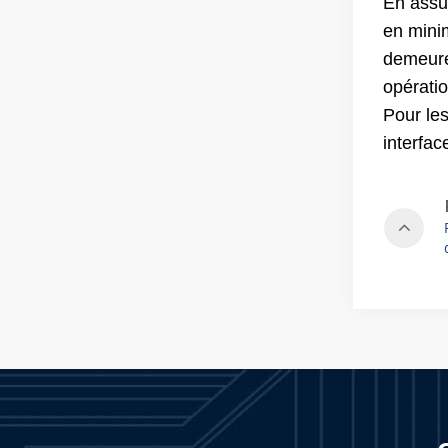
En assu
en mini
demeure 
opératio
Pour le
interfa