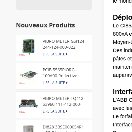
le monde
Déplo
Nouveaux Produits
Le CI854
800xA et
VIBRO METER GSI124
Moyen-Or
244-124-000-022
Des indu
Piezoelectric Pressure
LIRE LA SUITE
pâtes e
Transducer
mainteni
PCIE-5565PIORC-
auparav
100A00 Reflective
Memory PCI Express
LIRE LA SUITE
Node Card /GE
Inter
VIBRO METER TQ412
L'ABB C
S3960 111-412-000-
avec le
013 Reverse Mount
LIRE LA SUITE
Le forfa
Interfa
DI828 3BSE069054R1