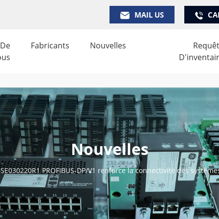
MAIL US
CA
 De
Fabricants
Nouvelles
Requê
ous
D'inventai
Nouvelles
SE030220R1 PROFIBUS-DP/V1 renforce la connectivité des systèmes 