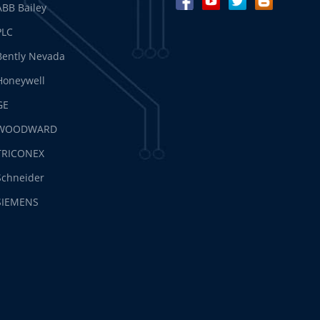
ABB Bailey
PLC
Bently Nevada
Honeywell
GE
WOODWARD
TRICONEX
Schneider
SIEMENS