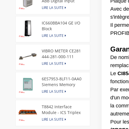
ABB Digital Input
Plaque 
Module
LIRE LA SUITE
Avec de
s'intèg
IC660BBA104 GE I/O
Il perme
Block
PROFIBUS
LIRE LA SUITE
Garan
VIBRO METER CE281
444-281-000-111
De nombr
Piezoelectric Pressure
LIRE LA SUITE
remplac
Transducer
Le
CI8
6ES7953-8LF11-0AA0
fonction
Siemens Memory
Par exe
Card
LIRE LA SUITE
d'un mo
la comm
T8842 Interface
Module - ICS Triplex
autreme
LIRE LA SUITE
Pour le