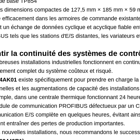
de base TP854
s dimensions compactes de 127,5 mm × 185 mm × 59 mm 
re efficacement dans les armoires de commande existant
t un échange de données cyclique et acyclique fiable entr
 tels que les stations d'E/S distantes, les variateurs et 
tir la continuité des systèmes de contrô
euses installations industrielles fonctionnent en conti
ement complet du système coûteux et risqué.
54AK01
existe spécifiquement pour prendre en charge la ré
nelles et les augmentations de capacité des installation
mple, dans une centrale thermique fonctionnant 24 heure
dule de communication PROFIBUS défectueux par un CI8
unication E/S complète en quelques heures, évitant ain
nt entraîner des pertes de production importantes.
s nouvelles installations, nous recommandons le succe