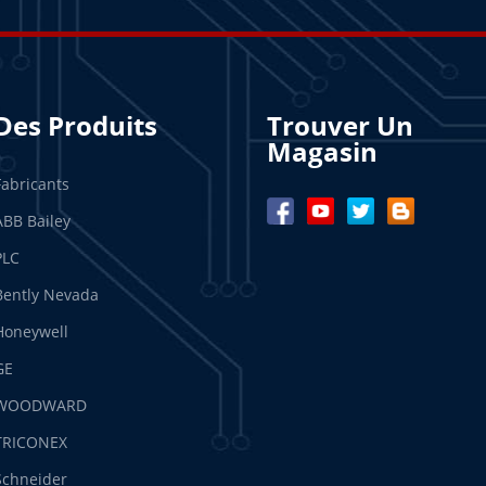
Des Produits
Trouver Un
Magasin
Fabricants
ABB Bailey
PLC
Bently Nevada
Honeywell
GE
WOODWARD
TRICONEX
Schneider