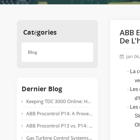
Catégories
ABB E
De L'
Blog
Jan 06
· La 
ve
Dernier Blog
· Les
d'
Keeping TDC 3000 Online: Honeywell EPLCG Gateway Compatibility, Specifications and Spare Parts
· Les
ABB Procontrol P14: A Proven Power Plant Automation System Supporting Reliable Generation for Decades
St
Ol
ABB Procontrol P13 vs. P14: Technical Comparison and Spare Parts Guide
Gas Turbine Control Systems: Common Automation Platforms and Spare Parts Used in Power Generation