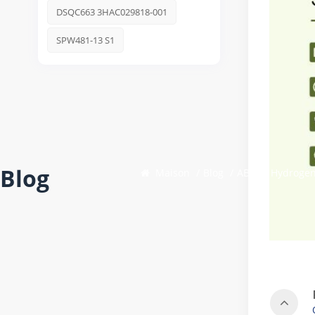
DSQC663 3HAC029818-001
SPW481-13 S1
Blog
Maison
/
Blog
/
ABB et Hydrogen