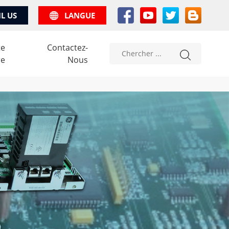
IL US
LANGUE
te
Contactez-
re
Nous