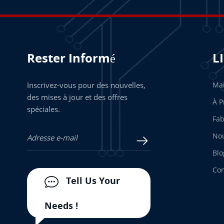
Rester Informé
L
Inscrivez-vous pour des nouvelles,
Ma
des mises à jour et des offres
À P
spéciales.
Fab
Nou
Blo
Con
Tell Us Your
Needs !