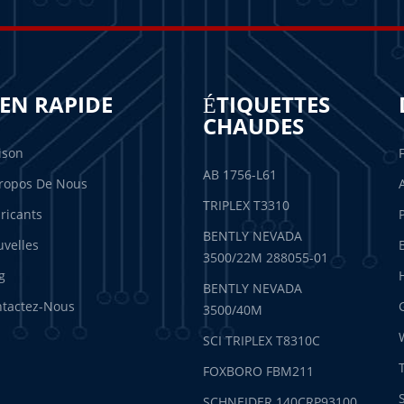
IEN RAPIDE
ÉTIQUETTES
CHAUDES
ison
AB 1756-L61
ropos De Nous
TRIPLEX T3310
ricants
BENTLY NEVADA
velles
3500/22M 288055-01
g
BENTLY NEVADA
tactez-Nous
3500/40M
SCI TRIPLEX T8310C
FOXBORO FBM211
SCHNEIDER 140CRP93100