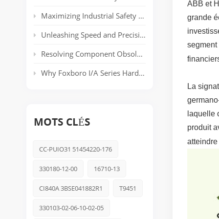
ABB et H
Maximizing Industrial Safety and Connectivity with the HIMA HIMatrix Series
grande éc
investis
Unleashing Speed and Precision: The Power of ABB’s AC 800PEC Control System
segment 
Resolving Component Obsolescence in ICS Triplex Trusted® T8000 Series Safety Systems
financier
Why Foxboro I/A Series Hardware Still Dominates Long-Life Process Plants
La signat
germano-
laquelle 
MOTS CLÉS
produit 
atteindre
CC-PUIO31 51454220-176
330180-12-00
16710-13
CI840A 3BSE041882R1
T9451
330103-02-06-10-02-05