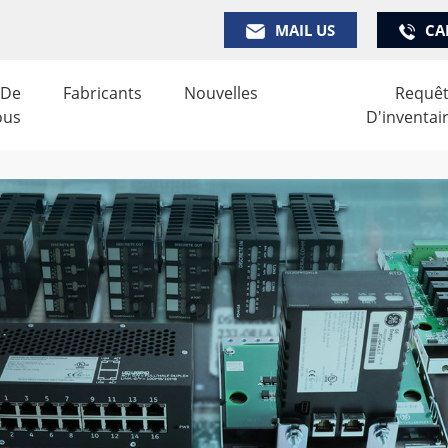
MAIL US
CA
 De
Fabricants
Nouvelles
Requê
ous
D'inventai