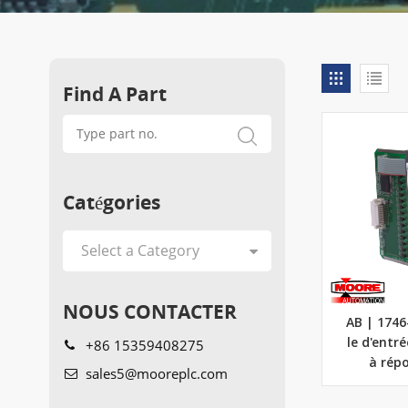
Find A Part
Catégories
NOUS CONTACTER
AB | 174
+86 15359408275
le d'entr
à rép
sales5@mooreplc.com