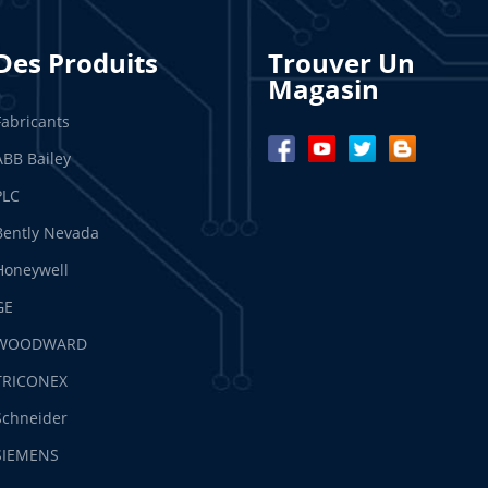
Des Produits
Trouver Un
Magasin
Fabricants
ABB Bailey
PLC
Bently Nevada
Honeywell
GE
WOODWARD
TRICONEX
Schneider
SIEMENS