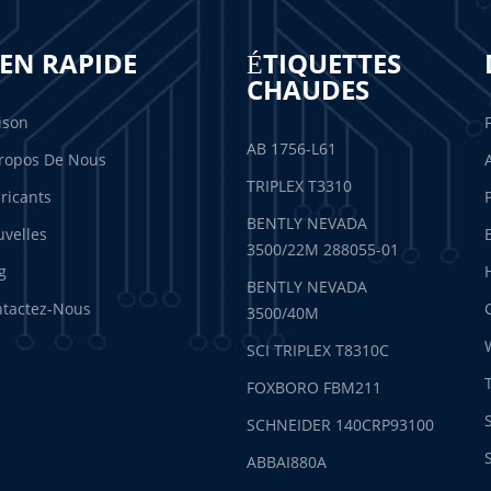
IEN RAPIDE
ÉTIQUETTES
CHAUDES
ison
AB 1756-L61
ropos De Nous
TRIPLEX T3310
ricants
BENTLY NEVADA
velles
3500/22M 288055-01
g
BENTLY NEVADA
tactez-Nous
3500/40M
SCI TRIPLEX T8310C
FOXBORO FBM211
SCHNEIDER 140CRP93100
ABBAI880A