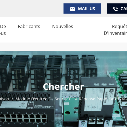
MAIL US
CA
 De
Fabricants
Nouvelles
Requê
ous
D'inventai
Chercher
ison
/
Module D'entrée De Source CC À Réponse Rapide AB 1746