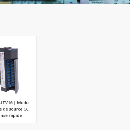
6-ITV16 | Modu
ée de source CC
onse rapide