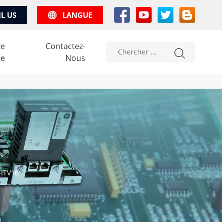
IL US
LANGUE
te
Contactez-
re
Nous
-ITV16