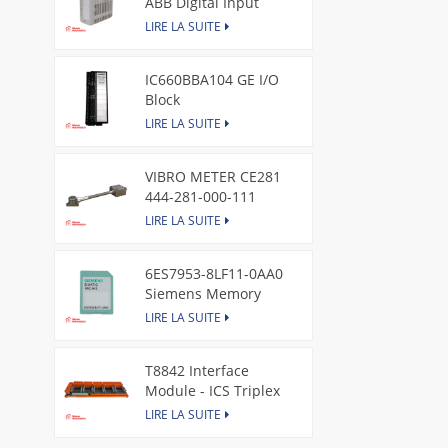
ABB Digital Input
Module
LIRE LA SUITE
IC660BBA104 GE I/O
Block
LIRE LA SUITE
VIBRO METER CE281
444-281-000-111
Piezoelectric Pressure
LIRE LA SUITE
Transducer
6ES7953-8LF11-0AA0
Siemens Memory
Card
LIRE LA SUITE
T8842 Interface
Module - ICS Triplex
LIRE LA SUITE