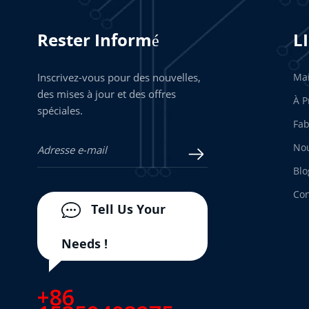
Rester Informé
L
Inscrivez-vous pour des nouvelles,
Ma
des mises à jour et des offres
À P
spéciales.
Fab
Nou
Blo
Con
Tell Us Your
Needs !
+86