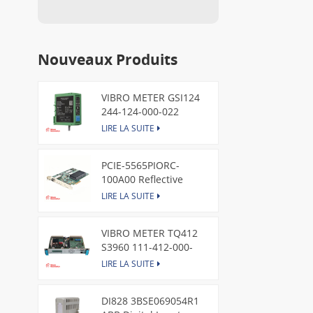
Nouveaux Produits
VIBRO METER GSI124
244-124-000-022
Piezoelectric Pressure
LIRE LA SUITE
Transducer
PCIE-5565PIORC-
100A00 Reflective
Memory PCI Express
LIRE LA SUITE
Node Card /GE
VIBRO METER TQ412
S3960 111-412-000-
013 Reverse Mount
LIRE LA SUITE
DI828 3BSE069054R1