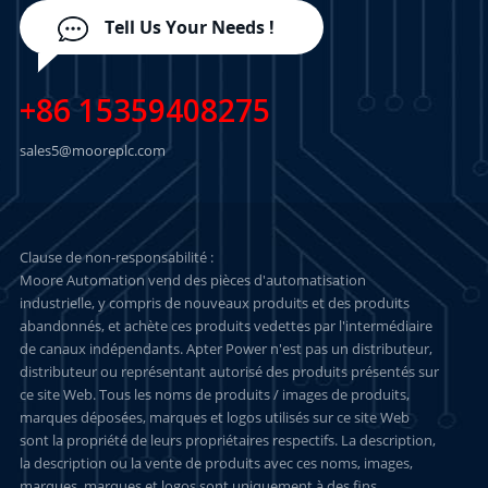
Tell Us Your Needs !
+86 15359408275
sales5@mooreplc.com
Clause de non-responsabilité :
Moore Automation vend des pièces d'automatisation
industrielle, y compris de nouveaux produits et des produits
abandonnés, et achète ces produits vedettes par l'intermédiaire
de canaux indépendants. Apter Power n'est pas un distributeur,
distributeur ou représentant autorisé des produits présentés sur
ce site Web. Tous les noms de produits / images de produits,
marques déposées, marques et logos utilisés sur ce site Web
sont la propriété de leurs propriétaires respectifs. La description,
la description ou la vente de produits avec ces noms, images,
marques, marques et logos sont uniquement à des fins