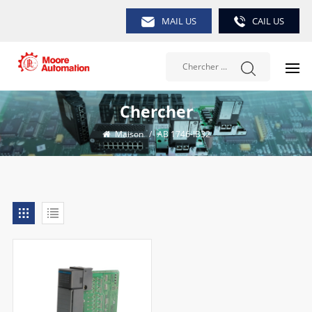
MAIL US
CAIL US
Chercher
Maison
/
AB 1746-IB32