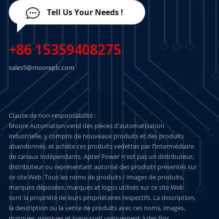
Tell Us Your Needs !
+86 15359408275
sales5@mooreplc.com
Clause de non-responsabilité :
Moore Automation vend des pièces d'automatisation
industrielle, y compris de nouveaux produits et des produits
abandonnés, et achète ces produits vedettes par l'intermédiaire
de canaux indépendants. Apter Power n'est pas un distributeur,
distributeur ou représentant autorisé des produits présentés sur
ce site Web. Tous les noms de produits / images de produits,
marques déposées, marques et logos utilisés sur ce site Web
sont la propriété de leurs propriétaires respectifs. La description,
la description ou la vente de produits avec ces noms, images,
marques, marques et logos sont uniquement à des fins