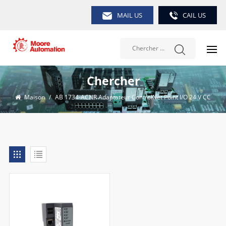
MAIL US
CAIL US
Chercher
Maison
/
AB 1734-ACNR Adaptateur ControlNet Point I/O 24 V CC