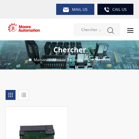
MAIL US
CAIL US
Chercher
Maison
/
Module De Sortie C.c. 1746-OV32