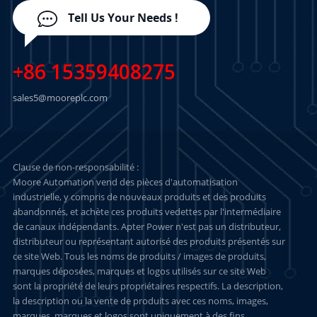
Tell Us Your Needs !
+86 15359408275
sales5@mooreplc.com
Clause de non-responsabilité :
Moore Automation vend des pièces d'automatisation
industrielle, y compris de nouveaux produits et des produits
abandonnés, et achète ces produits vedettes par l'intermédiaire
de canaux indépendants. Apter Power n'est pas un distributeur,
distributeur ou représentant autorisé des produits présentés sur
ce site Web. Tous les noms de produits / images de produits,
marques déposées, marques et logos utilisés sur ce site Web
sont la propriété de leurs propriétaires respectifs. La description,
la description ou la vente de produits avec ces noms, images,
marques, marques et logos sont uniquement à des fins