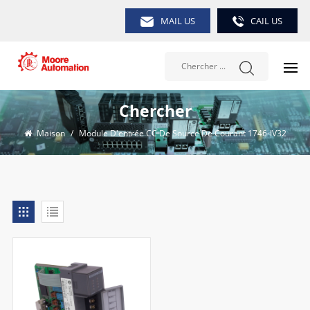
MAIL US
CAIL US
Chercher
Maison
/
Module D'entrée CC De Source De Courant 1746-IV32