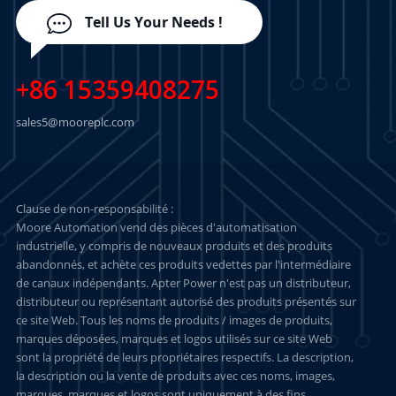
Tell Us Your Needs !
+86 15359408275
sales5@mooreplc.com
Clause de non-responsabilité :
Moore Automation vend des pièces d'automatisation
industrielle, y compris de nouveaux produits et des produits
abandonnés, et achète ces produits vedettes par l'intermédiaire
de canaux indépendants. Apter Power n'est pas un distributeur,
distributeur ou représentant autorisé des produits présentés sur
ce site Web. Tous les noms de produits / images de produits,
marques déposées, marques et logos utilisés sur ce site Web
sont la propriété de leurs propriétaires respectifs. La description,
la description ou la vente de produits avec ces noms, images,
marques, marques et logos sont uniquement à des fins