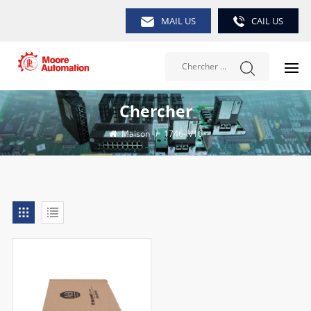
MAIL US
CAIL US
Chercher
Maison
/
1746-IV16