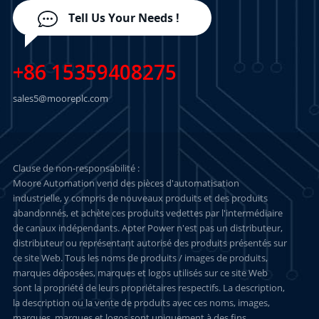
Tell Us Your Needs !
+86 15359408275
sales5@mooreplc.com
Clause de non-responsabilité :
Moore Automation vend des pièces d'automatisation
industrielle, y compris de nouveaux produits et des produits
abandonnés, et achète ces produits vedettes par l'intermédiaire
de canaux indépendants. Apter Power n'est pas un distributeur,
distributeur ou représentant autorisé des produits présentés sur
ce site Web. Tous les noms de produits / images de produits,
marques déposées, marques et logos utilisés sur ce site Web
sont la propriété de leurs propriétaires respectifs. La description,
la description ou la vente de produits avec ces noms, images,
marques, marques et logos sont uniquement à des fins