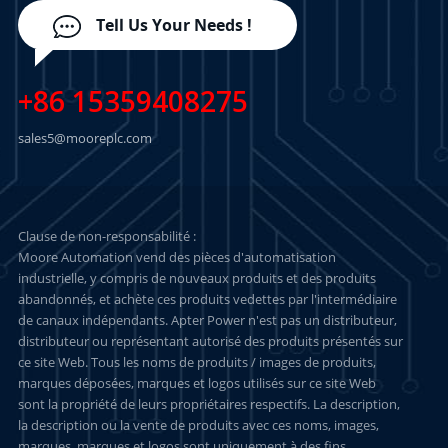
Tell Us Your Needs !
+86 15359408275
sales5@mooreplc.com
Clause de non-responsabilité :
Moore Automation vend des pièces d'automatisation
industrielle, y compris de nouveaux produits et des produits
abandonnés, et achète ces produits vedettes par l'intermédiaire
de canaux indépendants. Apter Power n'est pas un distributeur,
distributeur ou représentant autorisé des produits présentés sur
ce site Web. Tous les noms de produits / images de produits,
marques déposées, marques et logos utilisés sur ce site Web
sont la propriété de leurs propriétaires respectifs. La description,
la description ou la vente de produits avec ces noms, images,
marques, marques et logos sont uniquement à des fins