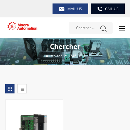
MAIL US
CAIL US
Chercher
Maison
/
1746-BTM