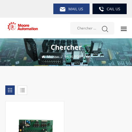
MAIL US
CAIL US
Chercher
Maison
/
1336 BDB SP6A