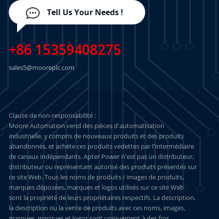
Tell Us Your Needs !
+86 15359408275
sales5@mooreplc.com
Clause de non-responsabilité :
Moore Automation vend des pièces d'automatisation
industrielle, y compris de nouveaux produits et des produits
abandonnés, et achète ces produits vedettes par l'intermédiaire
de canaux indépendants. Apter Power n'est pas un distributeur,
distributeur ou représentant autorisé des produits présentés sur
ce site Web. Tous les noms de produits / images de produits,
marques déposées, marques et logos utilisés sur ce site Web
sont la propriété de leurs propriétaires respectifs. La description,
la description ou la vente de produits avec ces noms, images,
marques, marques et logos sont uniquement à des fins