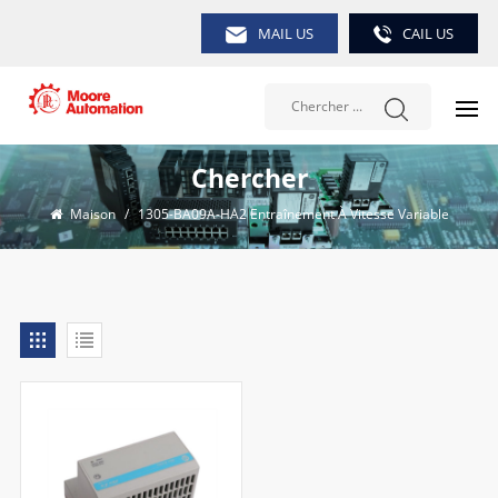
MAIL US
CAIL US
Chercher
Maison
/
1305-BA09A-HA2 Entraînement À Vitesse Variable