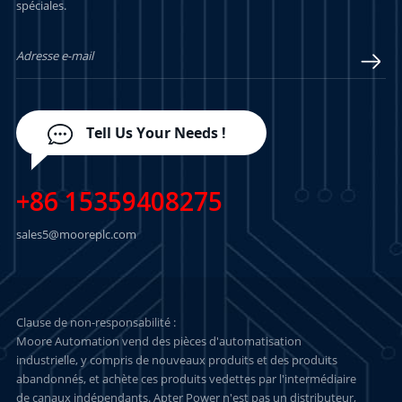
spéciales.
ENCORE PLUS
ENCORE PLUS
Tell Us Your Needs !
+86 15359408275
sales5@mooreplc.com
Clause de non-responsabilité :
Moore Automation vend des pièces d'automatisation
industrielle, y compris de nouveaux produits et des produits
abandonnés, et achète ces produits vedettes par l'intermédiaire
de canaux indépendants. Apter Power n'est pas un distributeur,