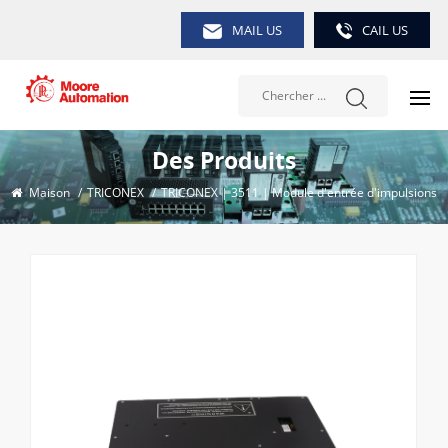
MAIL US
CAIL US
Des Produits
Maison
/
TRICONEX
/
TRICONEX | 3511 | Module d'entrée d'impulsions