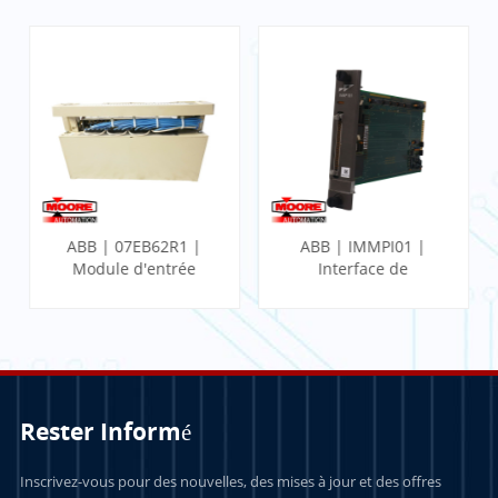
ABB | 07EB62R1 |
ABB | IMMPI01 |
Module d'entrée
Interface de
binaire rapide
processeur
multifonction
Rester Informé
APPRENDRE
APPRENDRE
Inscrivez-vous pour des nouvelles, des mises à jour et des offres