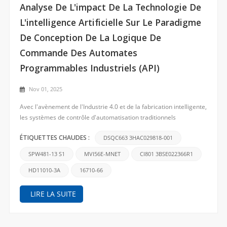
Chercher
Analyse De L'impact De La Technologie De
L'intelligence Artificielle Sur Le Paradigme
De Conception De La Logique De
Commande Des Automates
Programmables Industriels (API)
Nov 01, 2025
Avec l'avènement de l'Industrie 4.0 et de la fabrication intelligente,
les systèmes de contrôle d'automatisation traditionnels
connaissent des transformations sans précédent. Longtemps, les
automates programmables industriels (API) ont constitué le cœur
DSQC663 3HAC029818-001
ÉTIQUETTES CHAUDES :
des systèmes d'automatisation industrielle, la...
SPW481-13 S1
MVI56E-MNET
CI801 3BSE022366R1
HD11010-3A
16710-66
LIRE LA SUITE