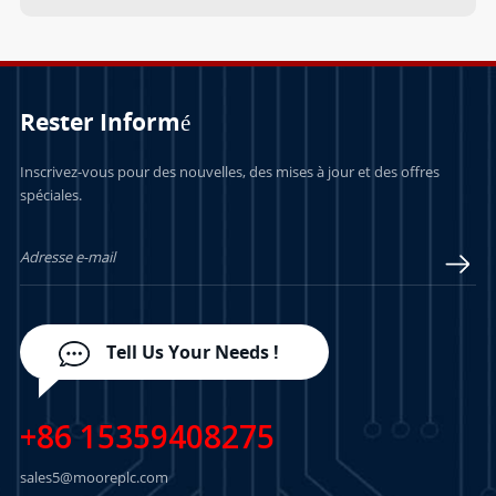
Rester Informé
Inscrivez-vous pour des nouvelles, des mises à jour et des offres
spéciales.
Tell Us Your Needs !
+86 15359408275
sales5@mooreplc.com