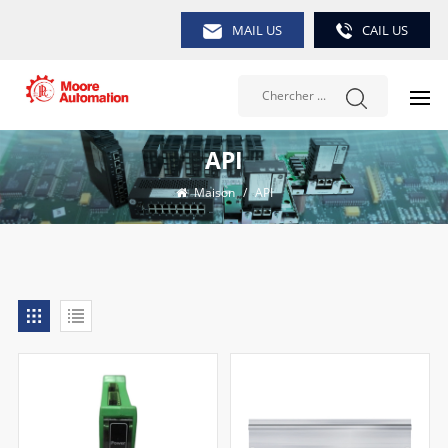
MAIL US
CAIL US
API
Maison
/
API