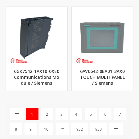
6GK7542-1AX10-0XE0
6AV6642-0EA01-3AX0
Communications Mo
TOUCH MULTI PANEL
dule / Siemens
/ Siemens
1
2
3
4
5
6
7
8
9
10
932
933