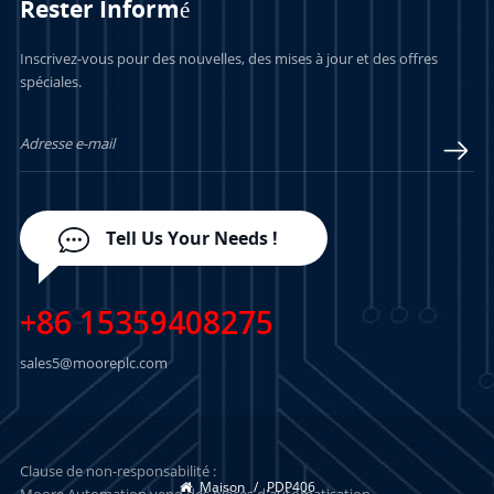
Rester Informé
Inscrivez-vous pour des nouvelles, des mises à jour et des offres
spéciales.
Tell Us Your Needs !
+86 15359408275
sales5@mooreplc.com
Clause de non-responsabilité :
Maison
/
PDP406