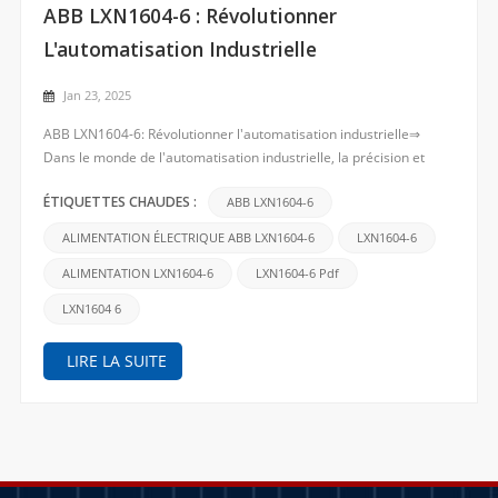
Chercher
ABB LXN1604-6 : Révolutionner
L'automatisation Industrielle
Jan 23, 2025
ABB LXN1604-6: Révolutionner l'automatisation industrielle⇒
Dans le monde de l'automatisation industrielle, la précision et
l'efficacité sont essentielles. Le ABB LXN1604-6 Se démarque
comme une composante fiable et haute performance conçue pour
ABB LXN1604-6
ÉTIQUETTES CHAUDES :
répondre aux exigences rigoureuses des processus ind...
ALIMENTATION ÉLECTRIQUE ABB LXN1604-6
LXN1604-6
ALIMENTATION LXN1604-6
LXN1604-6 Pdf
LXN1604 6
LIRE LA SUITE