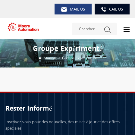
MAIL US
CAIL US
Groupe Expérimenté
Maison
/
Groupe Expérimenté
Rester Informé
Inscrivez-vous pour des nouvelles, des mises à jour et des offres
spéciales.