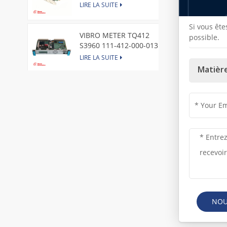
Express Node Card /GE
LIRE LA SUITE
Si vous ête
VIBRO METER TQ412
possible.
S3960 111-412-000-013
Reverse Mount
LIRE LA SUITE
Matière
DI828 3BSE069054R1 ABB
Digital Input Module
LIRE LA SUITE
IC660BBA104 GE I/O Block
LIRE LA SUITE
VIBRO METER CE281 444-
NOU
281-000-111 Piezoelectric
Pressure Transducer
LIRE LA SUITE