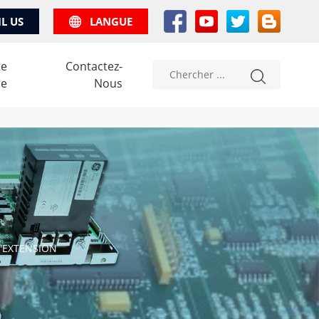
IL US
LANGUE
te
Contactez-
re
Nous
D'EXTENSION