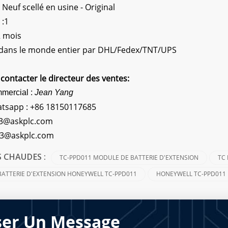
Neuf scellé en usine - Original
 :1
2 mois
: dans le monde entier par DHL/Fedex/TNT/UPS
contacter le directeur des ventes:
mmercial :
Jean Yang
atsapp :
+86 18150117685
3@askplc.com
s3@askplc.com
TC-PPD011 MODULE DE BATTERIE D'EXTENSION
TC
 CHAUDES :
ATTERIE D'EXTENSION HONEYWELL TC-PPD011
HONEYWELL TC-PPD011
ser Un Message