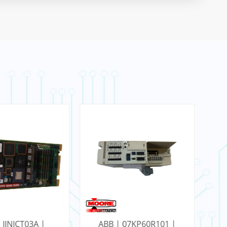
07KP60R101 |
ABB | 07KP90 | 07
AB