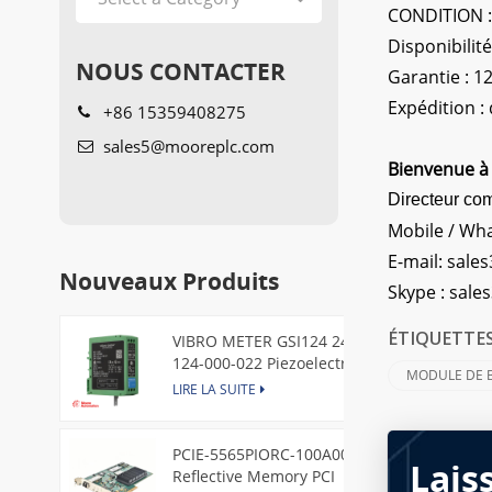
CONDITION : 
Disponibilité
NOUS CONTACTER
Garantie : 1
Expédition 
+86 15359408275
sales5@mooreplc.com
Bienvenue à 
Directeur co
Mobile / Wh
E-mail:
sales
Nouveaux Produits
Skype :
sale
VIBRO METER GSI124 244-
ÉTIQUETTES
124-000-022 Piezoelectric
MODULE DE B
Pressure Transducer
LIRE LA SUITE
PCIE-5565PIORC-100A00
Lais
Reflective Memory PCI