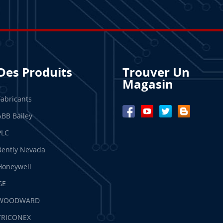
Des Produits
Trouver Un
Magasin
Fabricants
ABB Bailey
PLC
Bently Nevada
Honeywell
GE
WOODWARD
TRICONEX