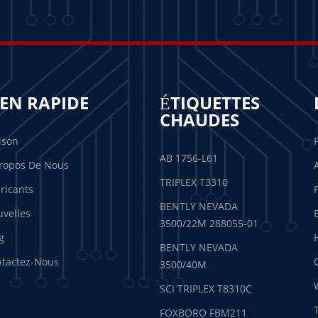
IEN RAPIDE
ÉTIQUETTES
CHAUDES
ison
AB 1756-L61
ropos De Nous
TRIPLEX T3310
ricants
BENTLY NEVADA
velles
3500/22M 288055-01
g
BENTLY NEVADA
tactez-Nous
3500/40M
SCI TRIPLEX T8310C
FOXBORO FBM211