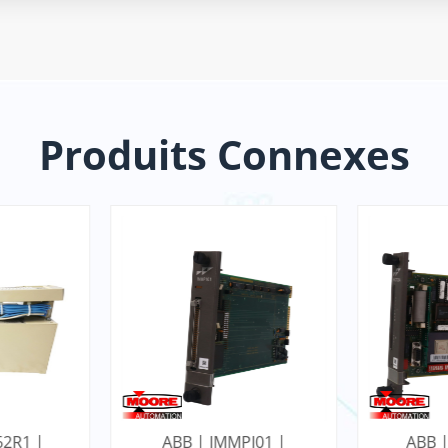
Produits Connexes
I01 |
ABB | IINICT03A |
ABB | 