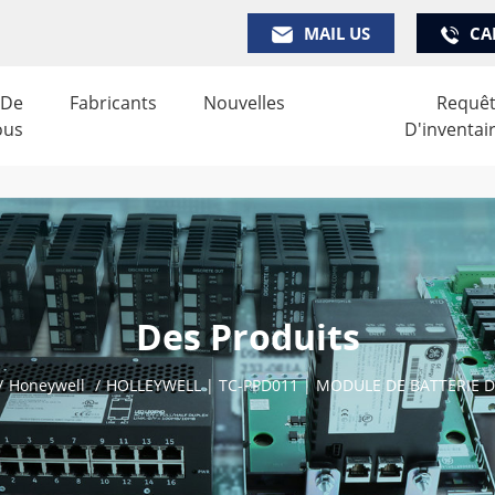
MAIL US
CA
 De
Fabricants
Nouvelles
Requê
ous
D'inventai
Des Produits
/
Honeywell
/
HOLLEYWELL | TC-PPD011 | MODULE DE BATTERIE 