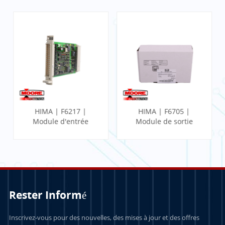
HIMA | F6217 |
HIMA | F6705 |
Module d'entrée
Module de sortie
analogique
analogique double
Rester Informé
APPRENDRE
APPRENDRE
Inscrivez-vous pour des nouvelles, des mises à jour et des offres