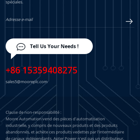
spéciales.
ENCORE PLUS
ENCORE PLUS
Tell Us Your Needs !
+86 15359408275
sales5@mooreplc.com
Clause de non-responsabilité :
Moore Automation vend des pièces d'automatisation
industrielle, y compris de nouveaux produits et des produits
abandonnés, et achète ces produits vedettes par l'intermédiaire
de canaux indépendants. Apter Power n'est pas un distributeur,