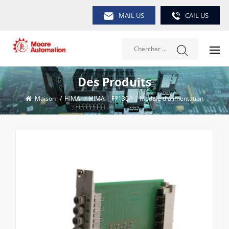
MAIL US
CAIL US
Des Produits
Maison
/
HIMA
/
HIMA | F7130A | Module d'alimentation